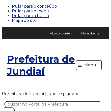
Pular para o conteúdo
Pular para o menu
Pular para a busca
Mapa do site
Alto contraste
Mapa do site
Prefeitura de
≡
Menu
Jundiaí
Prefeitura de Jundiaí | jundiai.sp.gov.br