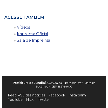
por
data
ACESSE TAMBÉM
Vídeos
Imprensa Oficial
Sala de Imprensa
Prefeitura de Jundiaí
Avenida da Liberdade, s/nº - Jardim
Botânico - CEP 13214-900
Feed RSS das notícias
Facebook
Instagram
YouTube
Flickr
Twitter