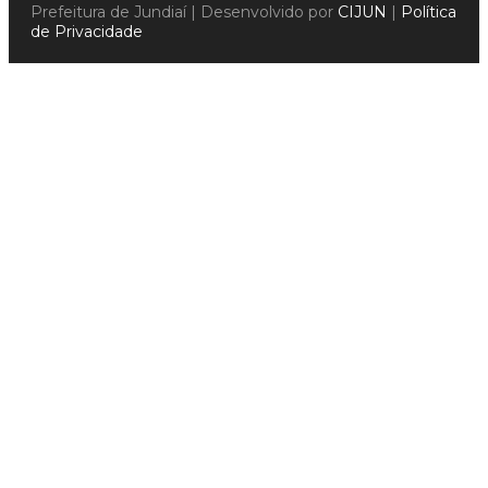
Prefeitura de Jundiaí | Desenvolvido por
CIJUN
|
Política
de Privacidade