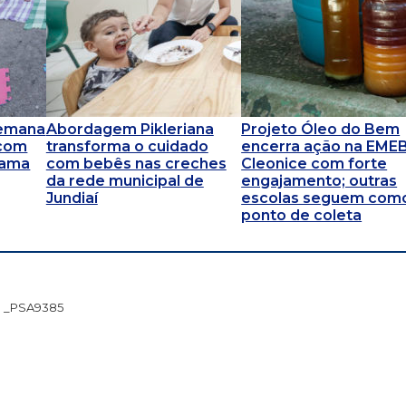
 Semana
Abordagem Pikleriana
Projeto Óleo do Bem
 com
transforma o cuidado
encerra ação na EME
rama
com bebês nas creches
Cleonice com forte
da rede municipal de
engajamento; outras
Jundiaí
escolas seguem com
ponto de coleta
_PSA9385