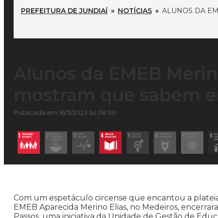
PREFEITURA DE JUNDIAÍ
»
NOTÍCIAS
»
ALUNOS DA E
Alunos da EMEB Merin
mostram que sabem 
Publicada em 16/11/2023 às 08:00
Com um espetáculo circense que encantou a plateia 
EMEB Aparecida Merino Elias, no Medeiros, encerra
Passos, uma iniciativa da Unidade de Gestão de Educa