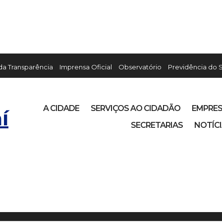
 da Transparência
Imprensa Oficial
Observatório
Previdência do 
A CIDADE
SERVIÇOS AO CIDADÃO
EMPRE
í
SECRETARIAS
NOTÍC