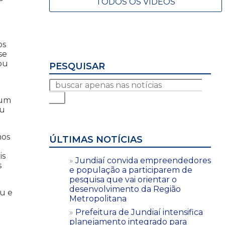
TODOS OS VÍDEOS
os
se
pou
PESQUISAR
 um
ou
mos
ÚLTIMAS NOTÍCIAS
is
Jundiaí convida empreendedores
s
e população a participarem de
pesquisa que vai orientar o
desenvolvimento da Região
ou e
Metropolitana
o
Prefeitura de Jundiaí intensifica
planejamento integrado para