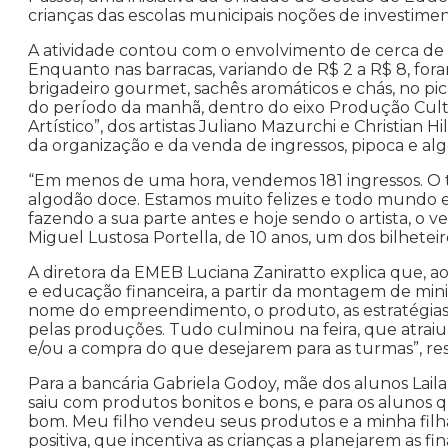
crianças das escolas municipais noções de investi
A atividade contou com o envolvimento de cerca de 
Enquanto nas barracas, variando de R$ 2 a R$ 8, for
brigadeiro gourmet, sachês aromáticos e chás, no pi
do período da manhã, dentro do eixo Produção Cultu
Artístico”, dos artistas Juliano Mazurchi e Christian 
da organização e da venda de ingressos, pipoca e al
“Em menos de uma hora, vendemos 181 ingressos. O t
algodão doce. Estamos muito felizes e todo mundo 
fazendo a sua parte antes e hoje sendo o artista, o
Miguel Lustosa Portella, de 10 anos, um dos bilhetei
A diretora da EMEB Luciana Zaniratto explica que,
e educação financeira, a partir da montagem de mini
nome do empreendimento, o produto, as estratégias
pelas produções. Tudo culminou na feira, que atraiu
e/ou a compra do que desejarem para as turmas”, res
Para a bancária Gabriela Godoy, mãe dos alunos Laila
saiu com produtos bonitos e bons, e para os alunos
bom. Meu filho vendeu seus produtos e a minha filha
positiva, que incentiva as crianças a planejarem as