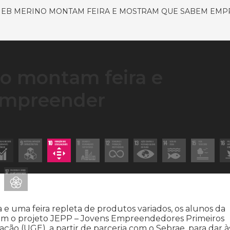
MEB MERINO MONTAM FEIRA E MOSTRAM QUE SABEM EM
o montam feira e
empreender
e uma feira repleta de produtos variados, os alunos da
ram o projeto JEPP – Jovens Empreendedores Primeiros
ção (UGE), a partir de parceria com o Sebrae, para dar à