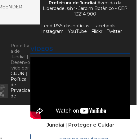
Prefeitura de Jundiaí
Avenida da
PREENDER
Liberdade, s/nº - Jardim Botânico - CEP
13214-900
Feed RSS das notícias
Facebook
Instagram
YouTube
Flickr
Twitter
Prefeitur
VÍDEOS
a de
Jundiaí |
Desenvo
lvido por
CIJUN
|
Política
de
Privacida
de
Jundiaí | Proteger e Cuidar
s