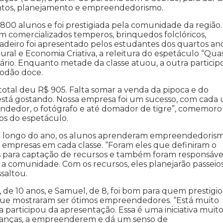
mentos, planejamento e empreendedorismo.
800 alunos e foi prestigiada pela comunidade da região.
am comercializados temperos, brinquedos folclóricos,
cadeiro foi apresentado pelos estudantes dos quartos an
ral e Economia Criativa, a releitura do espetáculo “Qua
Hilário. Enquanto metade da classe atuou, a outra partici
godão doce.
otal deu R$ 905. Falta somar a venda da pipoca e do
está gostando. Nossa empresa foi um sucesso, com cada
 vendedor, o fotógrafo e até domador de tigre”, comemor
ros do espetáculo.
 ao longo do ano, os alunos aprenderam empreendedoris
 empresas em cada classe. “Foram eles que definiram o
 para captação de recursos e também foram responsáve
 a comunidade. Com os recursos, eles planejarão passeio
saltou.
, de 10 anos, e Samuel, de 8, foi bom para quem prestigi
 que mostraram ser ótimos empreendedores. “Está muito
 participou da apresentação. Essa é uma iniciativa muit
 finanças, a empreenderem e dá um senso de