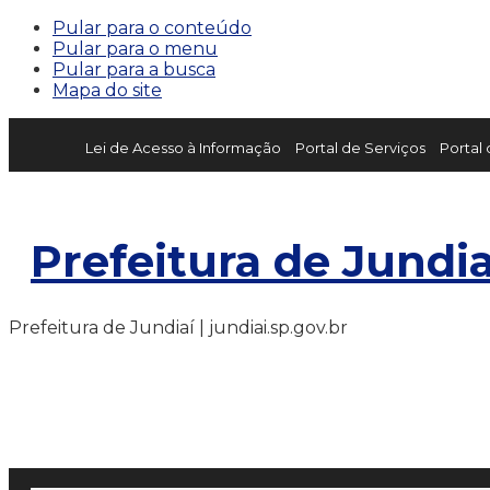
Pular para o conteúdo
Pular para o menu
Pular para a busca
Mapa do site
Lei de Acesso à Informação
Portal de Serviços
Portal
Prefeitura de Jundia
Prefeitura de Jundiaí | jundiai.sp.gov.br