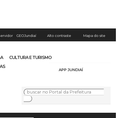
Servidor
GEOJundiaí
Alto contraste
Mapa do site
SA
CULTURA E TURISMO
IAS
APP JUNDIAÍ