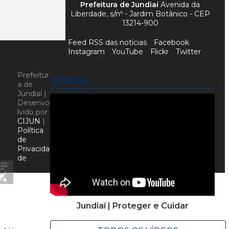
Prefeitura de Jundiaí
Avenida da
Liberdade, s/nº - Jardim Botânico - CEP
13214-900
Feed RSS das notícias
Facebook
Instagram
YouTube
Flickr
Twitter
Prefeitur
VÍDEOS
a de
Jundiaí |
Desenvo
lvido por
CIJUN
|
Política
de
Privacida
de
Jundiaí | Proteger e Cuidar