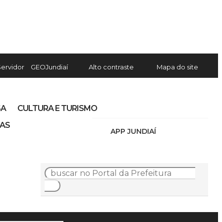
Servidor
GEOJundiaí
Alto contraste
Mapa do site
SA
CULTURA E TURISMO
IAS
APP JUNDIAÍ