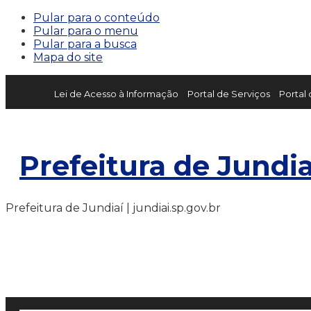
Pular para o conteúdo
Pular para o menu
Pular para a busca
Mapa do site
Lei de Acesso à Informação
Portal de Serviços
Portal
Prefeitura de Jundia
Prefeitura de Jundiaí | jundiai.sp.gov.br