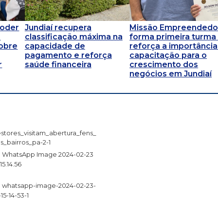
Poder
Jundiaí recupera
Missão Empreendedo
a
classificação máxima na
forma primeira turma
obre
capacidade de
reforça a importância
pagamento e reforça
capacitação para o
r
saúde financeira
crescimento dos
negócios em Jundiaí
stores_visitam_abertura_fens_
s_bairros_pa-2-1
WhatsApp Image 2024-02-23
 15.14.56
whatsapp-image-2024-02-23-
-15-14-53-1