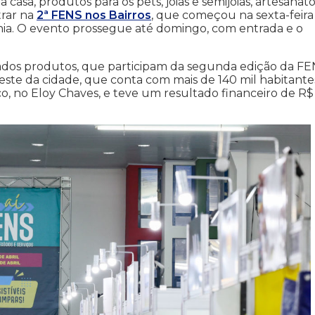
asa, produtos para os pets, joias e semijoias, artesanat
trar na
2ª FENS nos Bairros
, que começou na sexta-feira
ônia. O evento prossegue até domingo, com
entrada e o
ados produtos, que participam da segunda edição da F
Oeste da cidade, que conta com mais de 140 mil habitante
o, no Eloy Chaves, e teve um resultado financeiro de R$