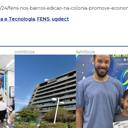
4/02/24/fens-nos-bairros-edicao-na-colonia-promove-econo
a e Tecnologia
,
FENS
,
ugdect
20/07/2026
16/07/2026