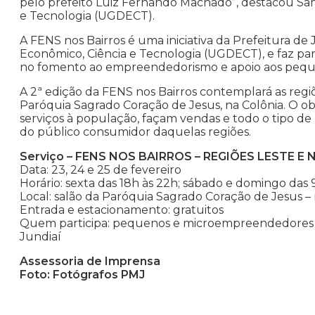
pelo prefeito Luiz Fernando Machado”, destacou Sa
e Tecnologia (UGDECT).
A FENS nos Bairros é uma iniciativa da Prefeitura d
Econômico, Ciência e Tecnologia (UGDECT), e faz pa
no fomento ao empreendedorismo e apoio aos pequ
A 2ª edição da FENS nos Bairros contemplará as regiõe
Paróquia Sagrado Coração de Jesus, na Colônia. O 
serviços à população, façam vendas e todo o tipo 
do público consumidor daquelas regiões.
Serviço – FENS NOS BAIRROS – REGIÕES LESTE E
Data: 23, 24 e 25 de fevereiro
Horário: sexta das 18h às 22h; sábado e domingo das 
Local: salão da Paróquia Sagrado Coração de Jesus –
Entrada e estacionamento: gratuitos
Quem participa: pequenos e microempreendedores d
Jundiaí
Assessoria de Imprensa
Foto: Fotógrafos PMJ