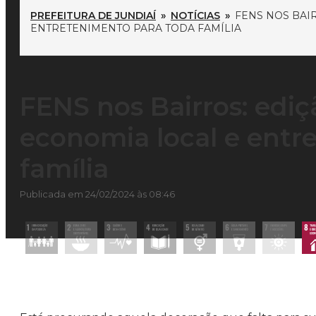
PREFEITURA DE JUNDIAÍ
»
NOTÍCIAS
»
FENS NOS BAI
ENTRETENIMENTO PARA TODA FAMÍLIA
FENS nos Bairros: edi
economia local e entr
família
Publicada em 24/02/2024 às 08:46