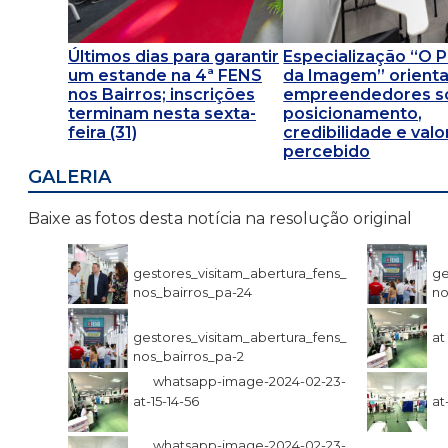
Últimos dias para garantir
Especialização “O 
um estande na 4ª FENS
da Imagem” orient
nos Bairros; inscrições
empreendedores s
terminam nesta sexta-
posicionamento,
feira (31)
credibilidade e valo
percebido
GALERIA
Baixe as fotos desta notícia na resolução original
gestores_visitam_abertura_fens_
ge
nos_bairros_pa-24
no
gestores_visitam_abertura_fens_
at
nos_bairros_pa-2
whatsapp-image-2024-02-23-
at-15-14-56
at
whatsapp-image-2024-02-23-