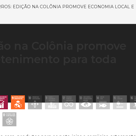
RROS: EDIÇÃO NA COLÔNIA PROMOVE ECONOMIA LOCAL E
ção na Colônia promove
etenimento para toda