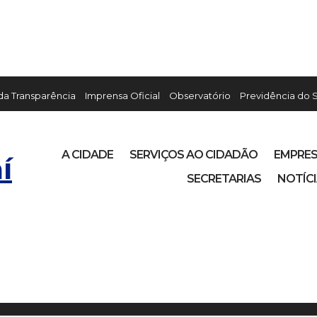
 da Transparência
Imprensa Oficial
Observatório
Previdência do 
A CIDADE
SERVIÇOS AO CIDADÃO
EMPRE
í
SECRETARIAS
NOTÍC