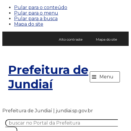
Pular para o conteúdo
Pular para o menu
Pular para a busca
Mapa do site
Alto contraste
Mapa do site
Prefeitura de
≡
Menu
Jundiaí
Prefeitura de Jundiaí | jundiai.sp.gov.br