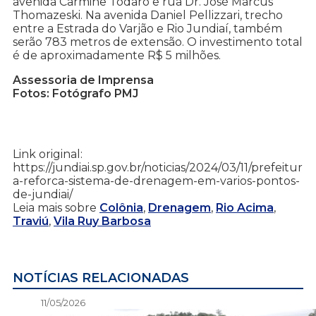
avenida Carmine Todaro e rua Dr. José Marcus
Thomazeski. Na avenida Daniel Pellizzari, trecho
entre a Estrada do Varjão e Rio Jundiaí, também
serão 783 metros de extensão. O investimento total
é de aproximadamente R$ 5 milhões.
Assessoria de Imprensa
Fotos: Fotógrafo PMJ
Link original:
https://jundiai.sp.gov.br/noticias/2024/03/11/prefeitur
a-reforca-sistema-de-drenagem-em-varios-pontos-
de-jundiai/
Leia mais sobre
Colônia
,
Drenagem
,
Rio Acima
,
Traviú
,
Vila Ruy Barbosa
NOTÍCIAS RELACIONADAS
11/05/2026