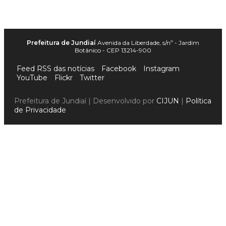
Prefeitura de Jundiaí
Avenida da Liberdade, s/nº - Jardim
Botânico - CEP 13214-900
Feed RSS das notícias
Facebook
Instagram
YouTube
Flickr
Twitter
Prefeitura de Jundiaí | Desenvolvido por
CIJUN
|
Política
de Privacidade