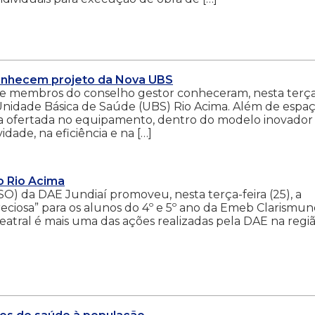
onhecem projeto da Nova UBS
 e membros do conselho gestor conheceram, nesta terç
a Unidade Básica de Saúde (UBS) Rio Acima. Além de espa
cia ofertada no equipamento, dentro do modelo inovador
dade, na eficiência e na […]
o Rio Acima
SO) da DAE Jundiaí promoveu, nesta terça-feira (25), a
ciosa” para os alunos do 4º e 5º ano da Emeb Clarismu
teatral é mais uma das ações realizadas pela DAE na regi