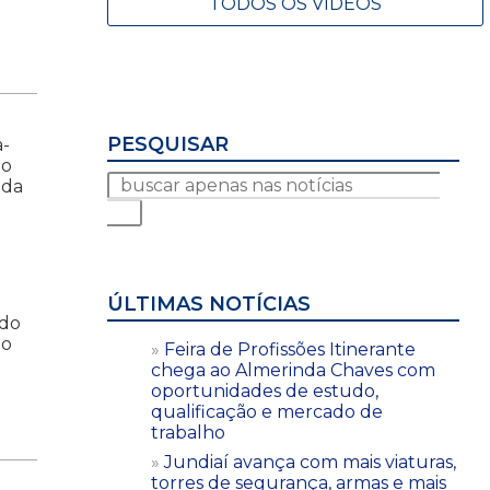
TODOS OS VÍDEOS
PESQUISAR
a-
ço
 da
ÚLTIMAS NOTÍCIAS
ndo
ão
Feira de Profissões Itinerante
chega ao Almerinda Chaves com
oportunidades de estudo,
qualificação e mercado de
trabalho
Jundiaí avança com mais viaturas,
torres de segurança, armas e mais