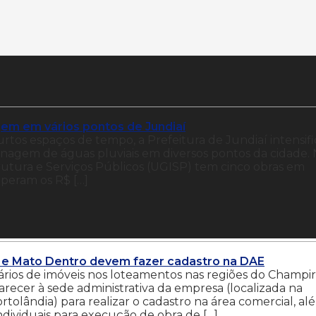
gem em vários pontos de Jundiaí
rtos espaços de tempo, a Prefeitura de Jundiaí intensif
renagem de águas pluviais em diversos pontos da cidade.
rutura e Serviços Públicos (UGISP) tem cinco obras em
peram os R$ […]
 e Mato Dentro devem fazer cadastro na DAE
ários de imóveis nos loteamentos nas regiões do Champir
ecer à sede administrativa da empresa (localizada na
rtolândia) para realizar o cadastro na área comercial, al
ndividuais para execução de obra de […]