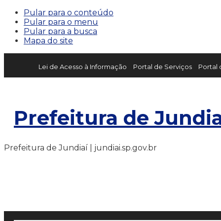
Pular para o conteúdo
Pular para o menu
Pular para a busca
Mapa do site
Lei de Acesso à Informação
Portal de Serviços
Portal
Prefeitura de Jundia
Prefeitura de Jundiaí | jundiai.sp.gov.br