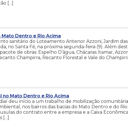
ção […]
 Mato Dentro e Rio Acima
nto sanitário do Loteamento Antenor Azzoni, Jardim das
ida, no Santa Fé, na próxima segunda-feira (9). Além des
cote de obras: Espelho D’água, Chácaras Itamar, Azzon
Recanto Champirra, Recanto Florestal e Vale do Champirr
l no Mato Dentro e Rio Acima
iaí deu início a um trabalho de mobilização comunitária
mbiental, nos bairros das bacias do Mato Dentro e do Rio
láusulas do contrato entre a empresa e a Caixa Econômic
 […]