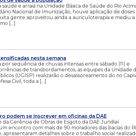
iços de saúde à população
a saúde e arraiá na Unidade Básica de Saúde do Rio Acima
ário Nacional de Imunização, houve aplicação de doses
Muita gente aproveitou ainda a auriculoterapia e mediu a
omo […]
ensificadas nesta semana
da por sequência de chuvas intensas entre sábado (11) e
ocorrências de transbordamentos, as equipes da Unidade 
blicos (UGISP) realizarão o desassoreamento do rio Capiv
sa Civil, toda a […]
ro podem se inscrever em oficinas da DAE
 e da Gerência de Obras de Esgoto da DAE Jundiaí
is um encontro com mais de 90 moradores das bacias do R
 apresentaram detalhes sobre o trabalho social realizad