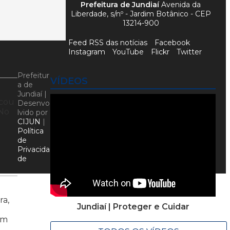
Prefeitura de Jundiaí
Avenida da
Liberdade, s/nº - Jardim Botânico - CEP
13214-900
Feed RSS das notícias
Facebook
Instagram
YouTube
Flickr
Twitter
Prefeitur
VÍDEOS
a de
Jundiaí |
icou
Desenvo
 No
lvido por
CIJUN
|
Política
de
Privacida
de
ra,
Jundiaí | Proteger e Cuidar
ém