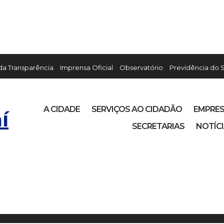
 da Transparência
Imprensa Oficial
Observatório
Previdência do 
A CIDADE
SERVIÇOS AO CIDADÃO
EMPRE
í
SECRETARIAS
NOTÍC