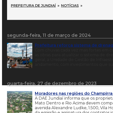
PREFEITURA DE JUNDIAÍ
»
NOTÍCIAS
»
segunda-feira, 11 de março de 2024
Prefeitura reforça sistema de drena
Com chuvas cada vez mais fortes em cu
as obras para atualizar o sistema de d
geral, a Unidade de Gestão de Infraest
andamento, com investimentos que su
quarta-feira, 27 de dezembro de 2023
Moradores nas regiões do Champirra
A DAE Jundiaí informa que os propriet
Mato Dentro e Rio Acima devem compar
avenida Alexandre Ludke, 1.500, Vila Ho
da emissão e assinatura dos contratos i