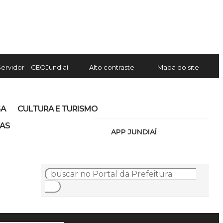
Servidor
GEOJundiaí
Alto contraste
Mapa do site
SA
CULTURA E TURISMO
IAS
APP JUNDIAÍ