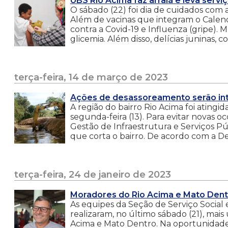
UBS Rio Acima faz arraiá e leva serv
O sábado (22) foi dia de cuidados com 
Além de vacinas que integram o Calend
contra a Covid-19 e Influenza (gripe). 
glicemia. Além disso, delícias juninas, c
terça-feira, 14 de março de 2023
Ações de desassoreamento serão int
A região do bairro Rio Acima foi atingi
segunda-feira (13). Para evitar novas 
Gestão de Infraestrutura e Serviços Pú
que corta o bairro. De acordo com a Defe
terça-feira, 24 de janeiro de 2023
Moradores do Rio Acima e Mato Dent
As equipes da Seção de Serviço Social
realizaram, no último sábado (21), ma
Acima e Mato Dentro. Na oportunidade,