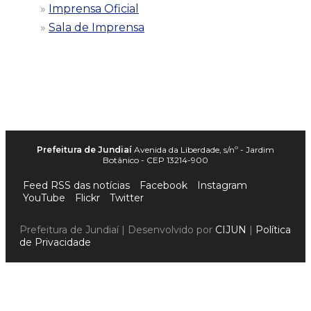
Imprensa Oficial
Sala de Imprensa
Prefeitura de Jundiaí
Avenida da Liberdade, s/nº - Jardim
Botânico - CEP 13214-900
Feed RSS das notícias
Facebook
Instagram
YouTube
Flickr
Twitter
Prefeitura de Jundiaí | Desenvolvido por
CIJUN
|
Política
de Privacidade