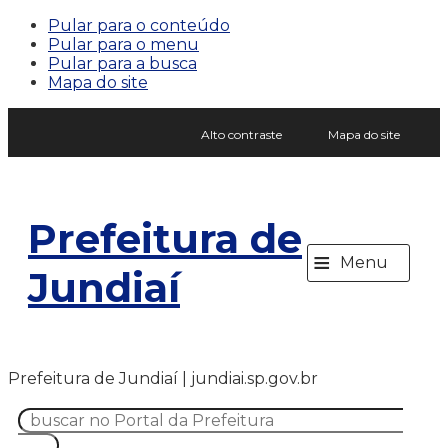
Pular para o conteúdo
Pular para o menu
Pular para a busca
Mapa do site
Alto contraste
Mapa do site
Prefeitura de
≡
Menu
Jundiaí
Prefeitura de Jundiaí | jundiai.sp.gov.br