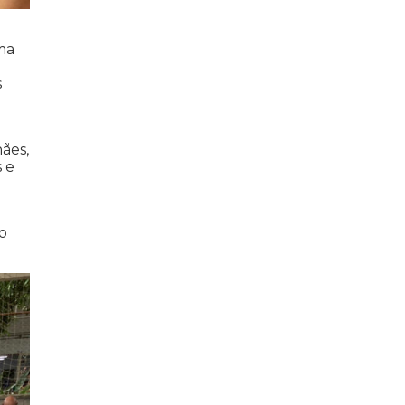
ma
s
hães,
 e
o