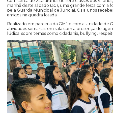
Com cerca de 240 alunos de sete classes dos 4º ano
manhã deste sábado (30), uma grande festa com a 
pela Guarda Municipal de Jundiaí. Os alunos receber
amigos na quadra lotada.
Realizado em parceria da GMJ e com a Unidade de 
atividades semanais em sala com a presença de agente
lúdica, sobre temas como cidadania, bullying, respeito