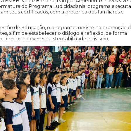
s, a EMEB Ivo de Bona no Parque Almerinda Chaves viveu
formatura do Programa Ludicidadania, programa execut
am seus certificados, com a presença dos familiares e
Gestão de Educação, o programa consiste na promoção 
s, a fim de estabelecer o diálogo e reflexão, de forma
, direitos e deveres, sustentabilidade e civismo.