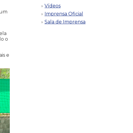
Vídeos
r um
Imprensa Oficial
Sala de Imprensa
ela
do o
is e