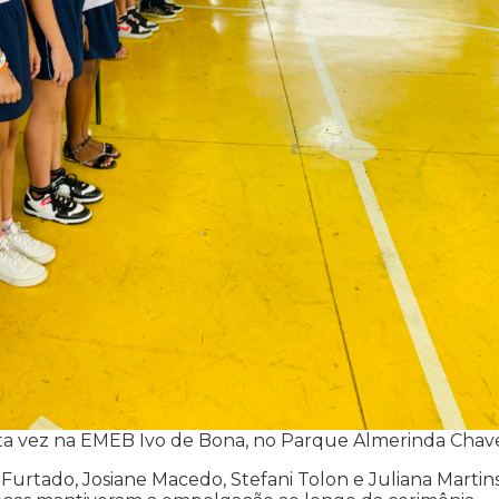
ta vez na EMEB Ivo de Bona, no Parque Almerinda Chav
rtado, Josiane Macedo, Stefani Tolon e Juliana Martins