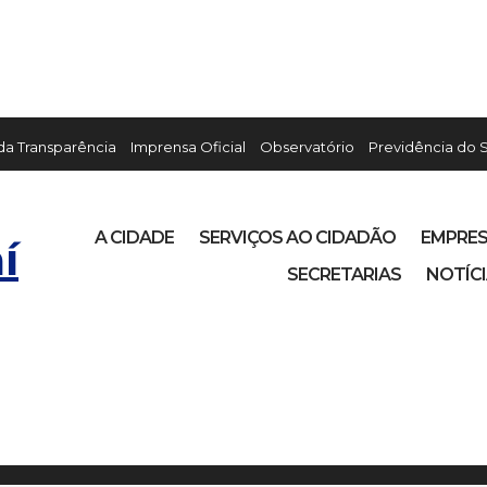
 da Transparência
Imprensa Oficial
Observatório
Previdência do 
A CIDADE
SERVIÇOS AO CIDADÃO
EMPRE
í
SECRETARIAS
NOTÍC