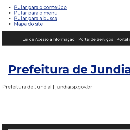
Pular para o conteúdo
Pular para o menu
Pular para a busca
Mapa do site
Lei de Acesso à Informação
Portal de Serviços
Portal
Prefeitura de Jundia
Prefeitura de Jundiaí | jundiai.sp.gov.br