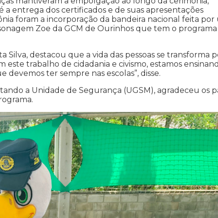
ianças mantiveram a empolgação ao longo da cerimônia,
é a entrega dos certificados e de suas apresentações
ônia foram a incorporação da bandeira nacional feita po
personagem Zoe da GCM de Ourinhos que tem o programa
ta Silva, destacou que a vida das pessoas se transforma p
este trabalho de cidadania e civismo, estamos ensinan
e devemos ter sempre nas escolas”, disse.
entando a Unidade de Segurança (UGSM), agradeceu os pa
programa.