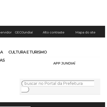
Servidor
GEOJundiaí
Alto contraste
Mapa do site
SA
CULTURA E TURISMO
IAS
APP JUNDIAÍ