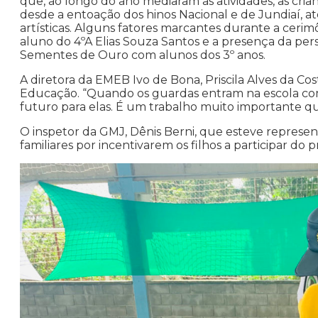
que, ao longo do ano mediaram as atividades, as cr
desde a entoação dos hinos Nacional e de Jundiaí, at
artísticas. Alguns fatores marcantes durante a cerim
aluno do 4ºA Elias Souza Santos e a presença da 
Sementes de Ouro com alunos dos 3º anos.
A diretora da EMEB Ivo de Bona, Priscila Alves da Cos
Educação. “Quando os guardas entram na escola com 
futuro para elas. É um trabalho muito importante qu
O inspetor da GMJ, Dênis Berni, que esteve repres
familiares por incentivarem os filhos a participar do 