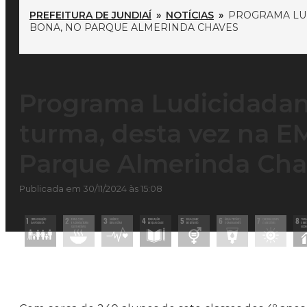
PREFEITURA DE JUNDIAÍ
»
NOTÍCIAS
»
PROGRAMA LUD
BONA, NO PARQUE ALMERINDA CHAVES
Programa Ludicidadan
turma, desta vez na E
Parque Almerinda Cha
Publicada em 30/11/2024 às 15:08