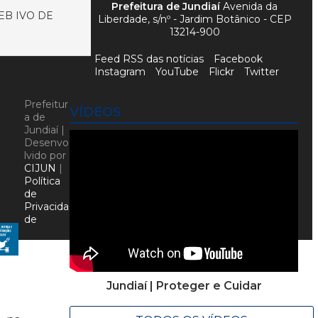
Prefeitura de Jundiaí
Avenida da
EB IVO DE
Liberdade, s/nº - Jardim Botânico - CEP
13214-900
Feed RSS das notícias
Facebook
Instagram
YouTube
Flickr
Twitter
Prefeitur
VÍDEOS
a de
Jundiaí |
Desenvo
lvido por
CIJUN
|
Política
de
Privacida
de
Jundiaí | Proteger e Cuidar