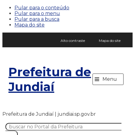
Pular para o conteúdo
Pular para o menu
Pular para a busca
Mapa do site
Alto contraste
Mapa do site
Prefeitura de
≡
Menu
Jundiaí
Prefeitura de Jundiaí | jundiai.sp.gov.br