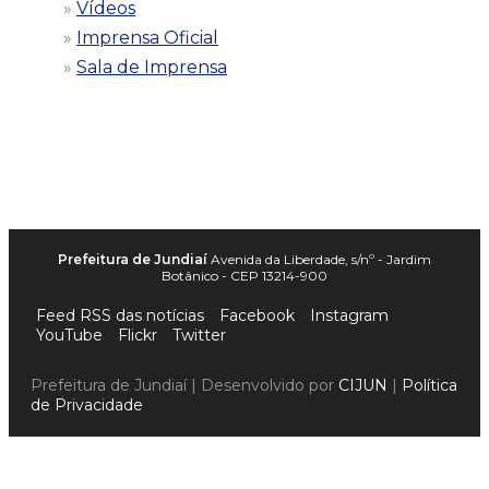
Vídeos
Imprensa Oficial
Sala de Imprensa
Prefeitura de Jundiaí
Avenida da Liberdade, s/nº - Jardim
Botânico - CEP 13214-900
Feed RSS das notícias
Facebook
Instagram
YouTube
Flickr
Twitter
Prefeitura de Jundiaí | Desenvolvido por
CIJUN
|
Política
de Privacidade