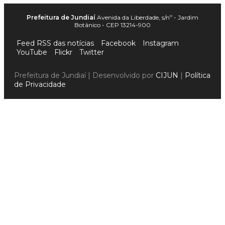
Prefeitura de Jundiaí
Avenida da Liberdade, s/nº - Jardim
Botânico - CEP 13214-900
Feed RSS das notícias
Facebook
Instagram
YouTube
Flickr
Twitter
Prefeitura de Jundiaí | Desenvolvido por
CIJUN
|
Política
de Privacidade