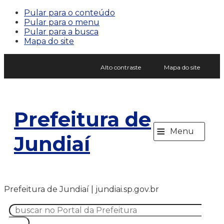
Pular para o conteúdo
Pular para o menu
Pular para a busca
Mapa do site
Alto contraste
Mapa do site
Prefeitura de
≡
Menu
Jundiaí
Prefeitura de Jundiaí | jundiai.sp.gov.br