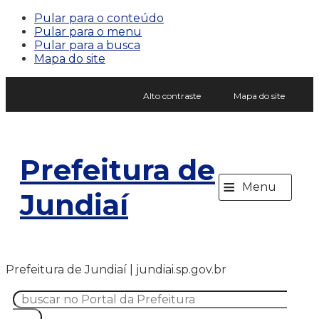
Pular para o conteúdo
Pular para o menu
Pular para a busca
Mapa do site
Alto contraste
Mapa do site
Prefeitura de
≡
Menu
Jundiaí
Prefeitura de Jundiaí | jundiai.sp.gov.br