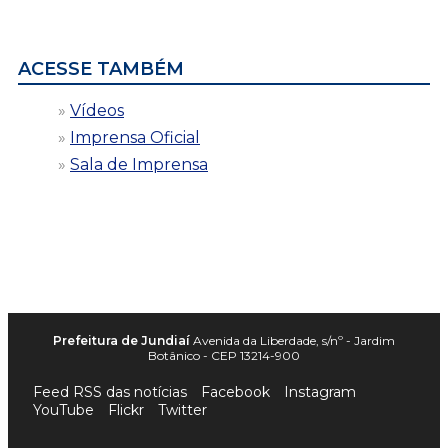
por
data
ACESSE TAMBÉM
Vídeos
Imprensa Oficial
Sala de Imprensa
Prefeitura de Jundiaí
Avenida da Liberdade, s/nº - Jardim
Botânico - CEP 13214-900
Feed RSS das notícias
Facebook
Instagram
YouTube
Flickr
Twitter