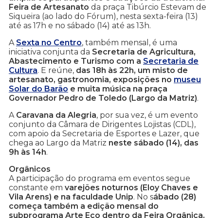
Feira de Artesanato
da praça Tibúrcio Estevam de
Siqueira (ao lado do Fórum), nesta sexta-feira (13)
até as 17h e no sábado (14) até as 13h.
A
Sexta no Centro
, também mensal, é uma
iniciativa conjunta da
Secretaria de Agricultura,
Abastecimento e Turismo com a
Secretaria de
Cultura
. E reúne,
das 18h às 22h, um misto de
artesanato, gastronomia, exposições no
museu
Solar do Barão
e muita música na praça
Governador Pedro de Toledo (Largo da Matriz)
.
A
Caravana da Alegria
, por sua vez, é um evento
conjunto da Câmara de Dirigentes Lojistas (CDL),
com apoio da Secretaria de Esportes e Lazer, que
chega ao Largo da Matriz
neste sábado (14), das
9h às 14h
.
Orgânicos
A participação do programa em eventos segue
constante em
varejões noturnos (Eloy Chaves e
Vila Arens) e na faculdade Unip
. No s
ábado (28)
começa também a edição mensal do
subprograma Arte Eco dentro da Feira Orgânica,