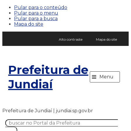
Pular para o conteúdo
Pular para o menu
Pular para a busca
Mapa do site
Alto contraste
Mapa do site
Prefeitura de
≡
Menu
Jundiaí
Prefeitura de Jundiaí | jundiai.sp.gov.br