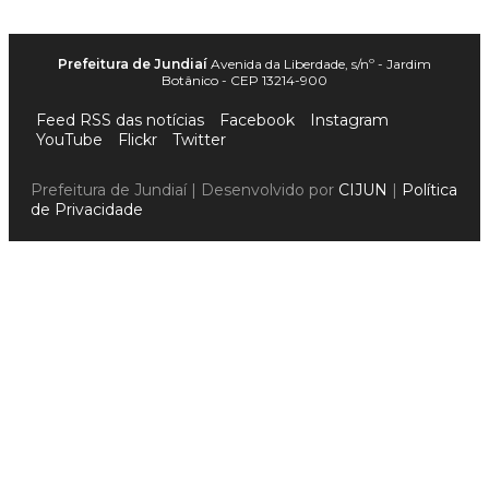
Prefeitura de Jundiaí
Avenida da Liberdade, s/nº - Jardim
Botânico - CEP 13214-900
Feed RSS das notícias
Facebook
Instagram
YouTube
Flickr
Twitter
Prefeitura de Jundiaí | Desenvolvido por
CIJUN
|
Política
de Privacidade