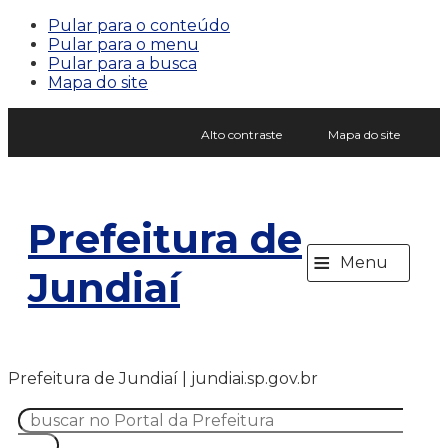
Pular para o conteúdo
Pular para o menu
Pular para a busca
Mapa do site
Alto contraste
Mapa do site
Prefeitura de
≡
Menu
Jundiaí
Prefeitura de Jundiaí | jundiai.sp.gov.br