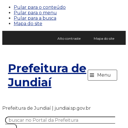
Pular para o conteúdo
Pular para o menu
Pular para a busca
Mapa do site
Alto contraste
Mapa do site
Prefeitura de
≡
Menu
Jundiaí
Prefeitura de Jundiaí | jundiai.sp.gov.br