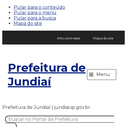
Pular para o conteúdo
Pular para o menu
Pular para a busca
Mapa do site
Alto contraste
Mapa do site
Prefeitura de
≡
Menu
Jundiaí
Prefeitura de Jundiaí | jundiai.sp.gov.br