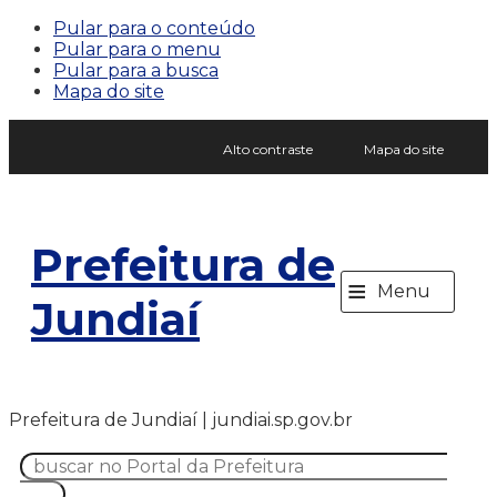
Pular para o conteúdo
Pular para o menu
Pular para a busca
Mapa do site
Alto contraste
Mapa do site
Prefeitura de
≡
Menu
Jundiaí
Prefeitura de Jundiaí | jundiai.sp.gov.br