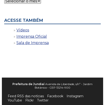
Notícias
por
data
ACESSE TAMBÉM
Vídeos
Imprensa Oficial
Sala de Imprensa
Prefeitura de Jundiaí
Avenida da Liberdade, s/nº - Jardim
Botânico - CEP 13214-900
Feed RSS das notícias
Facebook
Instagram
YouTube
Flickr
Twitter