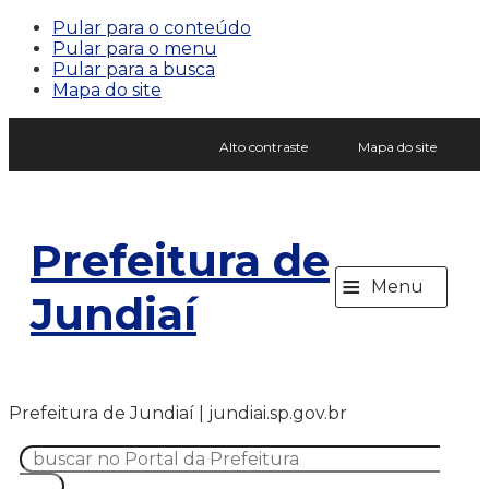
Pular para o conteúdo
Pular para o menu
Pular para a busca
Mapa do site
Alto contraste
Mapa do site
Prefeitura de
≡
Menu
Jundiaí
Prefeitura de Jundiaí | jundiai.sp.gov.br