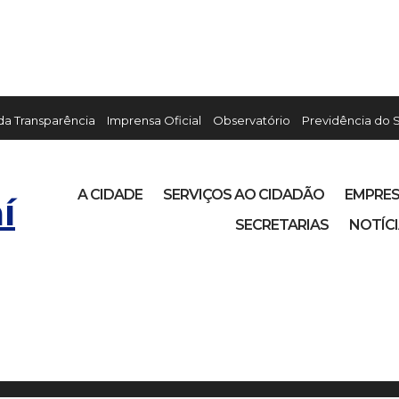
 da Transparência
Imprensa Oficial
Observatório
Previdência do 
A CIDADE
SERVIÇOS AO CIDADÃO
EMPRE
í
SECRETARIAS
NOTÍC