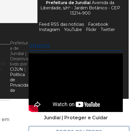
Prefeitura de Jundiaí
Avenida da
Liberdade, s/nº - Jardim Botânico - CEP
13214-900
Feed RSS das notícias
Facebook
Instagram
YouTube
Flickr
Twitter
Prefeitur
VÍDEOS
a de
Jundiaí |
Desenvo
 de
lvido por
 a
CIJUN
|
Política
de
Privacida
de
Jundiaí | Proteger e Cuidar
r em