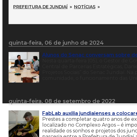
PREFEITURA DE JUNDIAÍ
»
NOTÍCIAS
»
quinta-feira, 06 de junho de 2024
Alunos do Senac conversam sobre d
Nesta quarta-feira (05), o Gestor de Go
Central de Parcerias Estratégicas, Da
Projetos Sociais” do Senac Jundiaí. Na
comunidade, o funcionamento das Unida
quinta-feira, 08 de setembro de 2022
FabLab auxilia jundiaienses a coloca
Prestes a completar quatro anos de exis
localizado no Complexo Argos – é impo
realidade os sonhos e projetos dos jun
parceria entre a Prefeitura de Jundiaí 