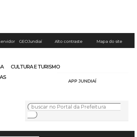
Servidor
GEOJundiaí
Alto contraste
Mapa do site
SA
CULTURA E TURISMO
IAS
APP JUNDIAÍ