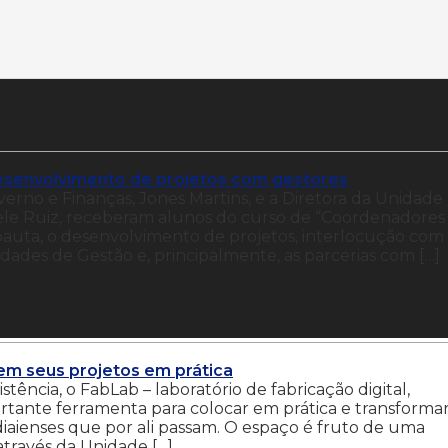
esenvolvimento de projetos com gestores
verno e Finanças, Jones Martins, e a Diretora da Unidade
niele Ruiz, receberam alunos do curso de “Coordenadores
 pauta, o desenvolvimento de projetos, interlocução com
des de Gestão e, principalmente, as parcerias com […]
rem seus projetos em prática
tência, o FabLab – laboratório de fabricação digital,
rtante ferramenta para colocar em prática e transforma
diaienses que por ali passam. O espaço é fruto de uma
através da Unidade […]