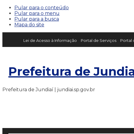
Pular para o conteúdo
Pular para o menu
Pular para a busca
Mapa do site
Lei de Acesso à Informação
Portal de Serviços
Portal
Prefeitura de Jundia
Prefeitura de Jundiaí | jundiai.sp.gov.br