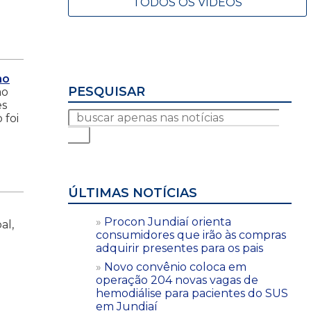
TODOS OS VÍDEOS
no
PESQUISAR
ão
es
 foi
ÚLTIMAS NOTÍCIAS
Procon Jundiaí orienta
al,
consumidores que irão às compras
adquirir presentes para os pais
Novo convênio coloca em
operação 204 novas vagas de
hemodiálise para pacientes do SUS
em Jundiaí