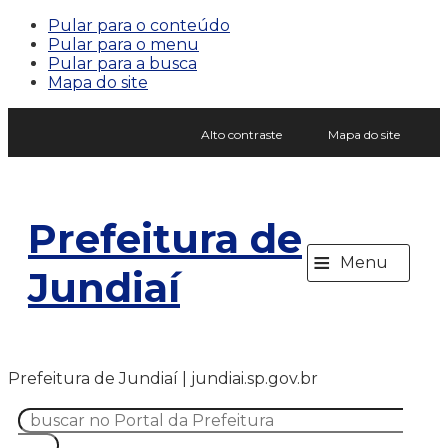
Pular para o conteúdo
Pular para o menu
Pular para a busca
Mapa do site
Alto contraste
Mapa do site
Prefeitura de
≡
Menu
Jundiaí
Prefeitura de Jundiaí | jundiai.sp.gov.br