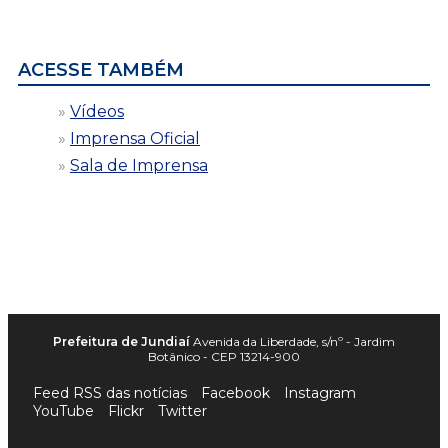
por
data
ACESSE TAMBÉM
Vídeos
Imprensa Oficial
Sala de Imprensa
Prefeitura de Jundiaí
Avenida da Liberdade, s/nº - Jardim
Botânico - CEP 13214-900
Feed RSS das notícias
Facebook
Instagram
YouTube
Flickr
Twitter