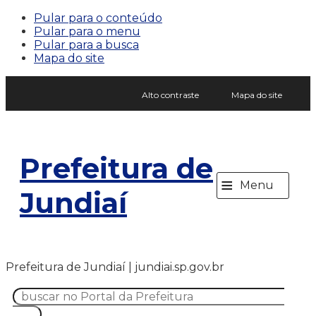
Pular para o conteúdo
Pular para o menu
Pular para a busca
Mapa do site
Alto contraste
Mapa do site
Prefeitura de
≡
Menu
Jundiaí
Prefeitura de Jundiaí | jundiai.sp.gov.br