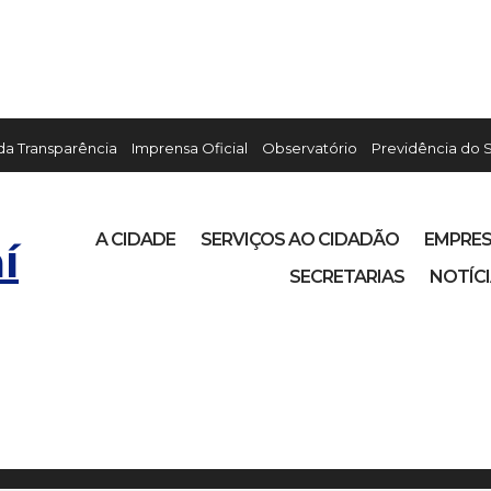
 da Transparência
Imprensa Oficial
Observatório
Previdência do 
A CIDADE
SERVIÇOS AO CIDADÃO
EMPRE
í
SECRETARIAS
NOTÍC