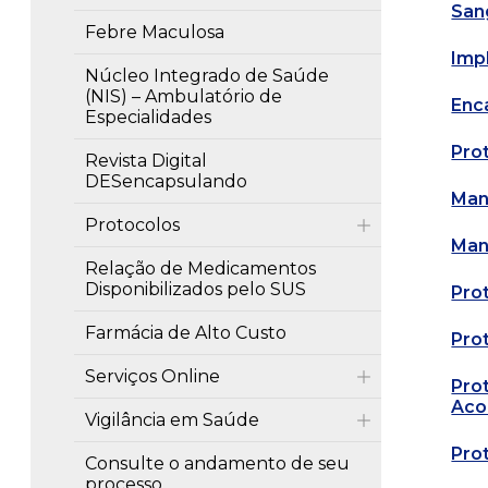
San
Febre Maculosa
Imp
Núcleo Integrado de Saúde
(NIS) – Ambulatório de
Enc
Especialidades
Pro
Revista Digital
DESencapsulando
Man
Protocolos
Man
Relação de Medicamentos
Disponibilizados pelo SUS
Pro
Farmácia de Alto Custo
Pro
Serviços Online
Pro
Aco
Vigilância em Saúde
Pro
Consulte o andamento de seu
processo