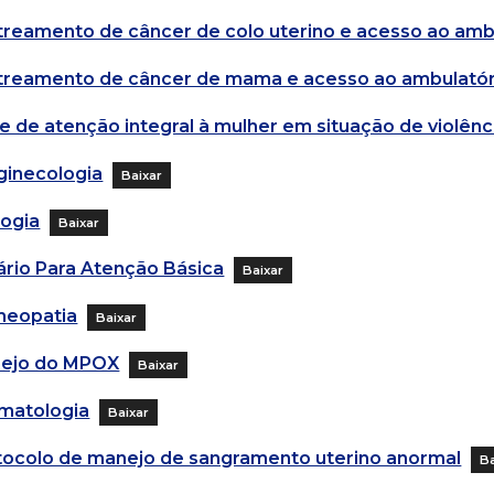
treamento de câncer de colo uterino e acesso ao amb
treamento de câncer de mama e acesso ao ambulatór
e de atenção integral à mulher em situação de violênc
ginecologia
Baixar
logia
Baixar
lário Para Atenção Básica
Baixar
eopatia
Baixar
ejo do MPOX
Baixar
matologia
Baixar
tocolo de manejo de sangramento uterino anormal
Ba