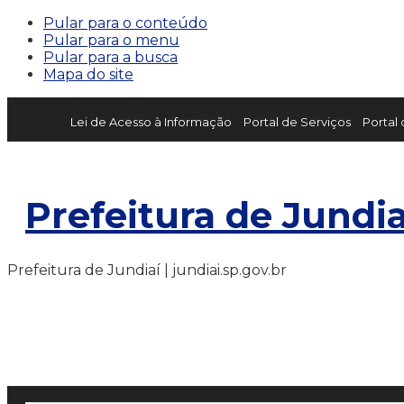
Pular para o conteúdo
Pular para o menu
Pular para a busca
Mapa do site
Lei de Acesso à Informação
Portal de Serviços
Portal
Prefeitura de Jundia
Prefeitura de Jundiaí | jundiai.sp.gov.br