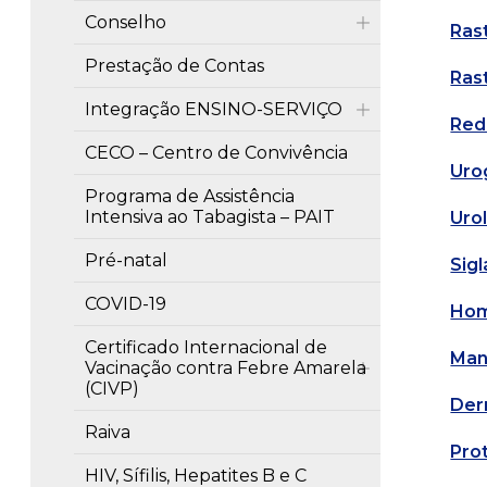
Conselho
Ras
Prestação de Contas
Ras
Integração ENSINO-SERVIÇO
Red
CECO – Centro de Convivência
Uro
Programa de Assistência
Intensiva ao Tabagista – PAIT
Uro
Pré-natal
Sig
COVID-19
Hom
Certificado Internacional de
Man
Vacinação contra Febre Amarela
(CIVP)
Der
Raiva
Pro
HIV, Sífilis, Hepatites B e C