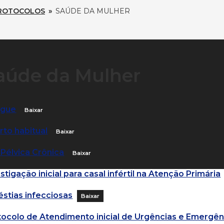
ROTOCOLOS
»
SAÚDE DA MULHER
aúde da Mulher
gue
Baixar
rto habitual
Baixar
 Pélvica Crônica
Baixar
stigação inicial para casal infértil na Atenção Primária
éstias infecciosas
Baixar
tocolo de Atendimento inicial de Urgências e Emergên