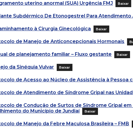
gramento uterino anormal (SUA) Urgência FMJ
Baixar
lante Subdérmico De Etonogestrel Para Atendimento 
aminhamento à Cirurgia Ginecológica
Baixar
tocolo de Manejo de Anticoncepcionais Hormonais
B
ual de planejamento familiar – Fluxo gestante
Baixar
ejo da Sinéquia Vulvar
Baixar
tocolo de Acesso ao Núcleo de Assistência à Pessoa c
tocolo de Atendimento de Síndrome Gripal nas Unida
tocolo de Condução de Surtos de Síndrome Gripal em In
lhimento do Município de Jundiaí
Baixar
tocolo de Manejo da Febre Maculosa Brasileira – FMB