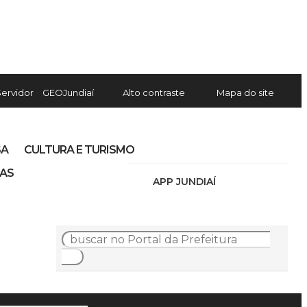
Servidor
GEOJundiaí
Alto contraste
Mapa do site
SA
CULTURA E TURISMO
IAS
APP JUNDIAÍ