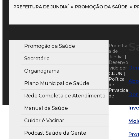
PREFEITURA DE JUNDIAÍ
»
PROMOÇÃO DA SAÚDE
»
P
S
Prefeitur
Promoção da Saúde
a de
Jundiaí |
Secretário
Desenvo
Den
lvido por
Organograma
CIJUN
|
Política
Abo
Plano Municipal de Saúde
de
Privacida
Dor
Rede Completa de Atendimento
de
Inve
Manual da Saúde
Cuidar é Vacinar
Mol
Podcast Saúde da Gente
Pro