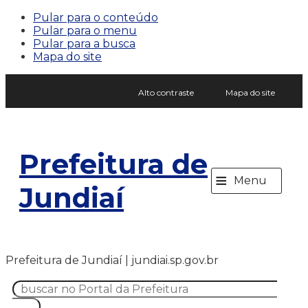
Pular para o conteúdo
Pular para o menu
Pular para a busca
Mapa do site
Alto contraste
Mapa do site
Prefeitura de
≡
Menu
Jundiaí
Prefeitura de Jundiaí | jundiai.sp.gov.br