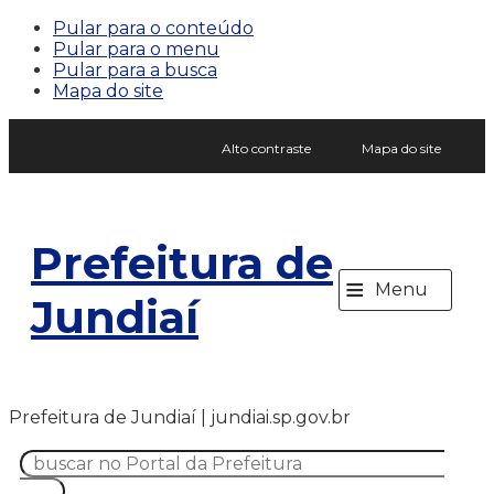
Pular para o conteúdo
Pular para o menu
Pular para a busca
Mapa do site
Alto contraste
Mapa do site
Prefeitura de
≡
Menu
Jundiaí
Prefeitura de Jundiaí | jundiai.sp.gov.br