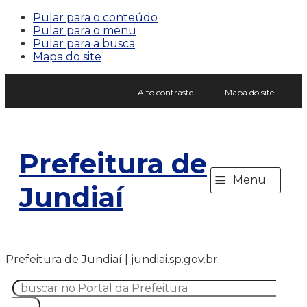
Pular para o conteúdo
Pular para o menu
Pular para a busca
Mapa do site
Alto contraste
Mapa do site
Prefeitura de
≡
Menu
Jundiaí
Prefeitura de Jundiaí | jundiai.sp.gov.br