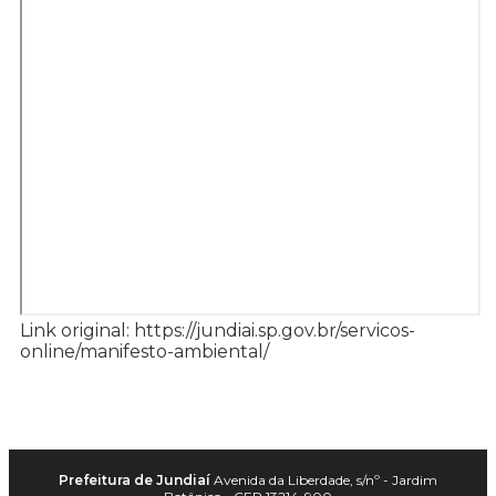
Link original: https://jundiai.sp.gov.br/servicos-
online/manifesto-ambiental/
Prefeitura de Jundiaí
Avenida da Liberdade, s/nº - Jardim