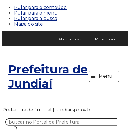
Pular para o conteúdo
Pular para o menu
Pular para a busca
Mapa do site
Alto contraste
Mapa do site
Prefeitura de
≡
Menu
Jundiaí
Prefeitura de Jundiaí | jundiai.sp.gov.br