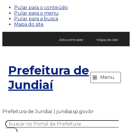
Pular para o conteúdo
Pular para o menu
Pular para a busca
Mapa do site
Alto contraste
Mapa do site
Prefeitura de
≡
Menu
Jundiaí
Prefeitura de Jundiaí | jundiai.sp.gov.br