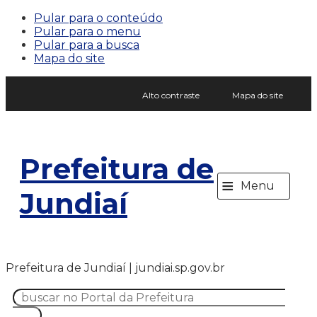
Pular para o conteúdo
Pular para o menu
Pular para a busca
Mapa do site
Alto contraste
Mapa do site
Prefeitura de
≡
Menu
Jundiaí
Prefeitura de Jundiaí | jundiai.sp.gov.br