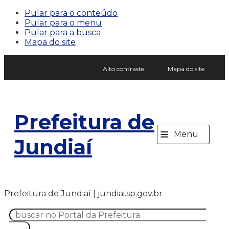
Pular para o conteúdo
Pular para o menu
Pular para a busca
Mapa do site
Alto contraste
Mapa do site
Prefeitura de
≡
Menu
Jundiaí
Prefeitura de Jundiaí | jundiai.sp.gov.br