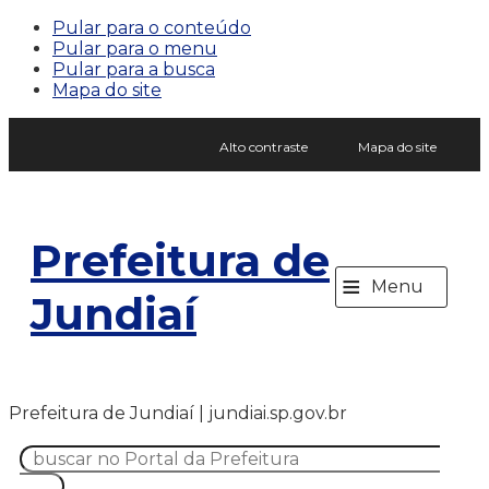
Pular para o conteúdo
Pular para o menu
Pular para a busca
Mapa do site
Alto contraste
Mapa do site
Prefeitura de
≡
Menu
Jundiaí
Prefeitura de Jundiaí | jundiai.sp.gov.br