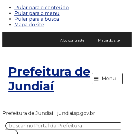
Pular para o conteúdo
Pular para o menu
Pular para a busca
Mapa do site
Alto contraste
Mapa do site
Prefeitura de
≡
Menu
Jundiaí
Prefeitura de Jundiaí | jundiai.sp.gov.br