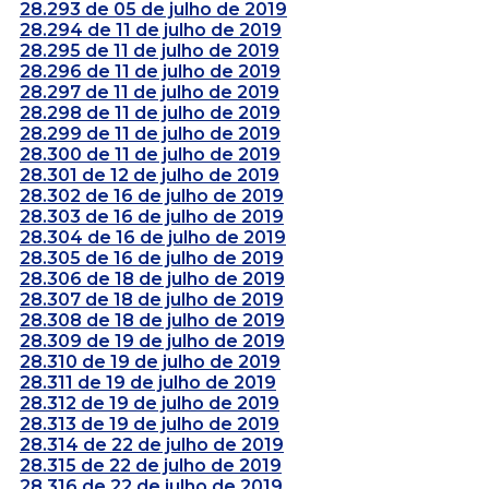
28.293 de 05 de julho de 2019
28.294 de 11 de julho de 2019
28.295 de 11 de julho de 2019
28.296 de 11 de julho de 2019
28.297 de 11 de julho de 2019
28.298 de 11 de julho de 2019
28.299 de 11 de julho de 2019
28.300 de 11 de julho de 2019
28.301 de 12 de julho de 2019
28.302 de 16 de julho de 2019
28.303 de 16 de julho de 2019
28.304 de 16 de julho de 2019
28.305 de 16 de julho de 2019
28.306 de 18 de julho de 2019
28.307 de 18 de julho de 2019
28.308 de 18 de julho de 2019
28.309 de 19 de julho de 2019
28.310 de 19 de julho de 2019
28.311 de 19 de julho de 2019
28.312 de 19 de julho de 2019
28.313 de 19 de julho de 2019
28.314 de 22 de julho de 2019
28.315 de 22 de julho de 2019
28.316 de 22 de julho de 2019