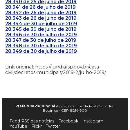
28.340 de 25 de julho de 2019
28.341 de 26 de julho de 2019
28.342 de 26 de julho de 2019
28.343 de 26 de julho de 2019
28.344 de 30 de julho de 2019
28.345 de 30 de julho de 2019
28.346 de 30 de julho de 2019
28.347 de 30 de julho de 2019
28.348 de 30 de julho de 2019
28.349 de 30 de julho de 2019
Link original: https://jundiai.sp.gov.br/casa-
civil/decretos-municipais/2019-2/julho-2019/
Prefeitura de Jundiaí
Avenida da Liberdade, s/nº - Jardim
Botânico - CEP 13214-900
Feed RSS das notícias
Facebook
Instagram
YouTube
Flickr
Twitter