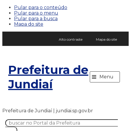
Pular para o conteúdo
Pular para o menu
Pular para a busca
Mapa do site
Alto contraste
Mapa do site
Prefeitura de
≡
Menu
Jundiaí
Prefeitura de Jundiaí | jundiai.sp.gov.br