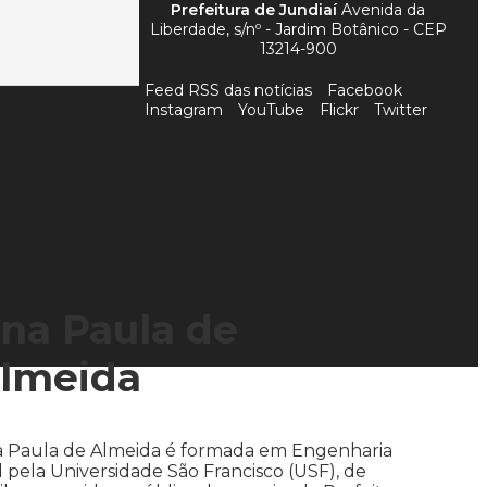
Prefeitura de Jundiaí
Avenida da
Liberdade, s/nº - Jardim Botânico - CEP
13214-900
Feed RSS das notícias
Facebook
Instagram
YouTube
Flickr
Twitter
na Paula de
lmeida
 Paula de Almeida é formada em Engenharia
il pela Universidade São Francisco (USF), de