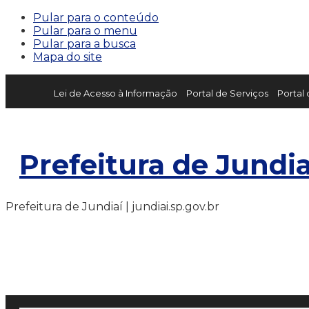
Pular para o conteúdo
Pular para o menu
Pular para a busca
Mapa do site
Lei de Acesso à Informação
Portal de Serviços
Portal
Prefeitura de Jundia
Prefeitura de Jundiaí | jundiai.sp.gov.br