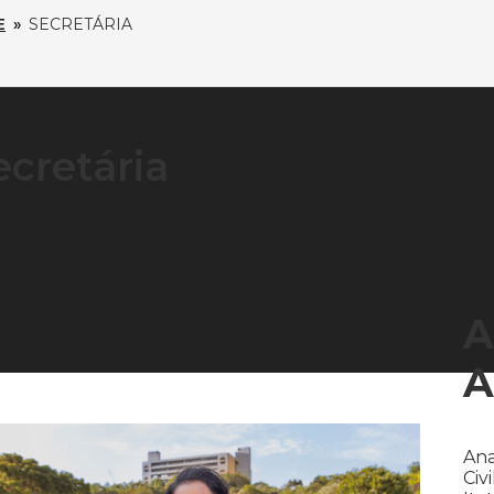
E
»
SECRETÁRIA
ecretária
A
A
Ana
Civ