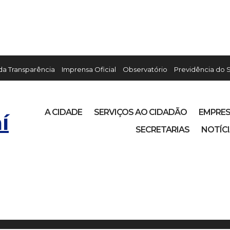
 da Transparência
Imprensa Oficial
Observatório
Previdência do 
A CIDADE
SERVIÇOS AO CIDADÃO
EMPRE
í
SECRETARIAS
NOTÍC