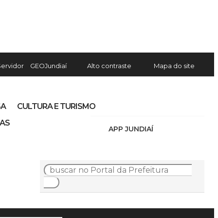
Servidor
GEOJundiaí
Alto contraste
Mapa do site
SA
CULTURA E TURISMO
IAS
APP JUNDIAÍ