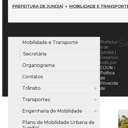
PREFEITURA DE JUNDIAÍ
»
MOBILIDADE E TRANSPORT
S
Prefeitur
Mobilidade e Transporte
a de
Jundiaí |
Secretária
Desenvo
lvido por
Organograma
CIJUN
|
Política
Contatos
de
Privacida
Trânsito
de
Transportes
Engenharia de Mobilidade
Plano de Mobilidade Urbana de
Jundiaí