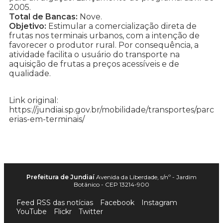
2005.
Total de Bancas:
Nove.
Objetivo:
Estimular a comercialização direta de
frutas nos terminais urbanos, com a intenção de
favorecer o produtor rural. Por consequência, a
atividade facilita o usuário do transporte na
aquisição de frutas a preços acessíveis e de
qualidade.
Link original:
https://jundiai.sp.gov.br/mobilidade/transportes/parc
erias-em-terminais/
Prefeitura de Jundiaí
Avenida da Liberdade, s/nº - Jardim
Botânico - CEP 13214-900
Feed RSS das notícias
Facebook
Instagram
YouTube
Flickr
Twitter