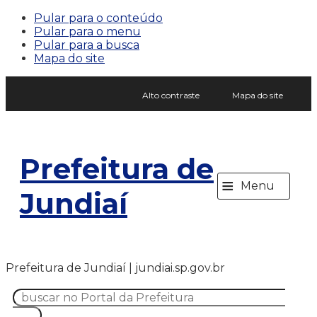
Pular para o conteúdo
Pular para o menu
Pular para a busca
Mapa do site
Alto contraste
Mapa do site
Prefeitura de
≡
Menu
Jundiaí
Prefeitura de Jundiaí | jundiai.sp.gov.br