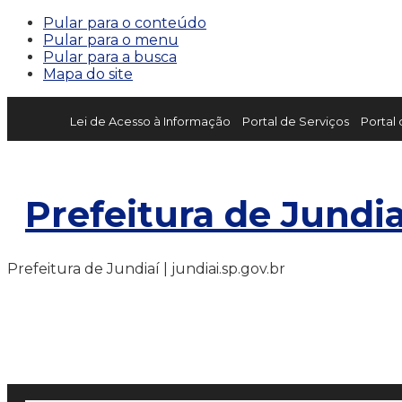
Pular para o conteúdo
Pular para o menu
Pular para a busca
Mapa do site
Lei de Acesso à Informação
Portal de Serviços
Portal
Prefeitura de Jundia
Prefeitura de Jundiaí | jundiai.sp.gov.br