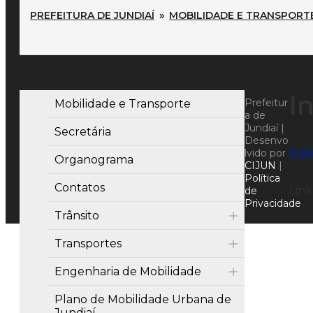
PREFEITURA DE JUNDIAÍ
»
MOBILIDADE E TRANSPORT
I
Prefeitur
Mobilidade e Transporte
a de
Jundiaí |
Secretária
Desenvo
Soli
lvido por
Organograma
CIJUN
|
Política
Contatos
Link
de
Privacidade
Trânsito
Transportes
Engenharia de Mobilidade
Plano de Mobilidade Urbana de
Jundiaí