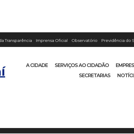
 da Transparência
Imprensa Oficial
Observatório
Previdência do 
A CIDADE
SERVIÇOS AO CIDADÃO
EMPRE
í
SECRETARIAS
NOTÍC