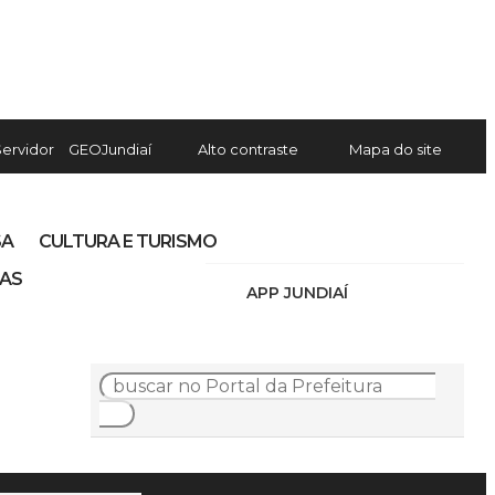
Servidor
GEOJundiaí
Alto contraste
Mapa do site
SA
CULTURA E TURISMO
IAS
APP JUNDIAÍ