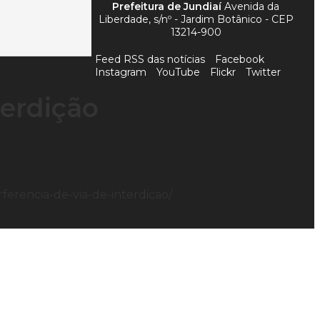
Prefeitura de Jundiaí
Avenida da
Liberdade, s/nº - Jardim Botânico - CEP
13214-900
Feed RSS das notícias
Facebook
Instagram
YouTube
Flickr
Twitter
terdição
terferencia-de-via-de-interdicao/