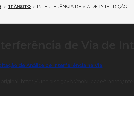
E
»
TRÂNSITO
»
INTERFERÊNCIA DE VIA DE INTERDIÇÃO
nterferência de Via de In
citação de Análise de Interferência na Via
 original: https://jundiai.sp.gov.br/mobilidade/transito/in