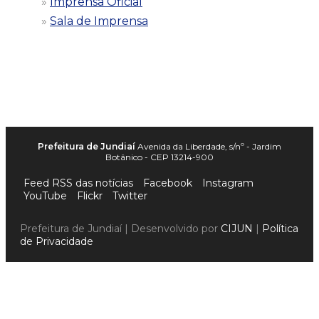
Imprensa Oficial
Sala de Imprensa
Prefeitura de Jundiaí
Avenida da Liberdade, s/nº - Jardim
Botânico - CEP 13214-900
Feed RSS das notícias
Facebook
Instagram
YouTube
Flickr
Twitter
Prefeitura de Jundiaí | Desenvolvido por
CIJUN
|
Política
de Privacidade