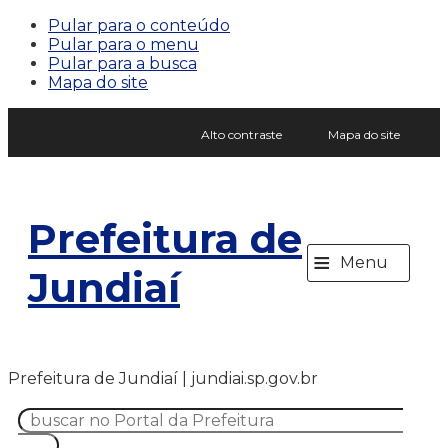
Pular para o conteúdo
Pular para o menu
Pular para a busca
Mapa do site
Alto contraste
Mapa do site
Prefeitura de
≡
Menu
Jundiaí
Prefeitura de Jundiaí | jundiai.sp.gov.br