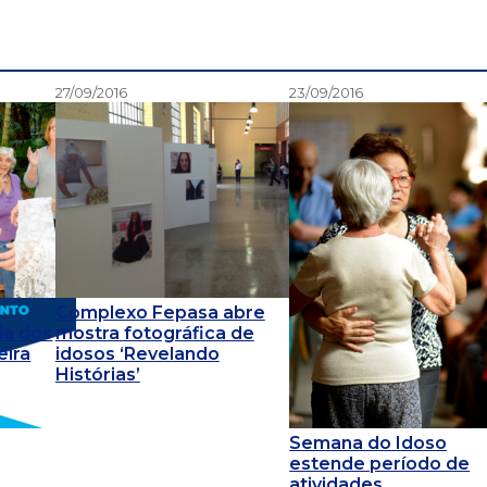
27/09/2016
23/09/2016
Complexo Fepasa abre
ia dos
mostra fotográfica de
eira
idosos ‘Revelando
Histórias’
Semana do Idoso
estende período de
atividades