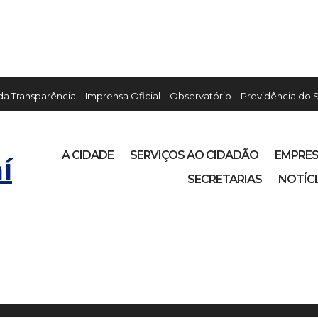
 da Transparência
Imprensa Oficial
Observatório
Previdência do 
A CIDADE
SERVIÇOS AO CIDADÃO
EMPRE
í
SECRETARIAS
NOTÍC