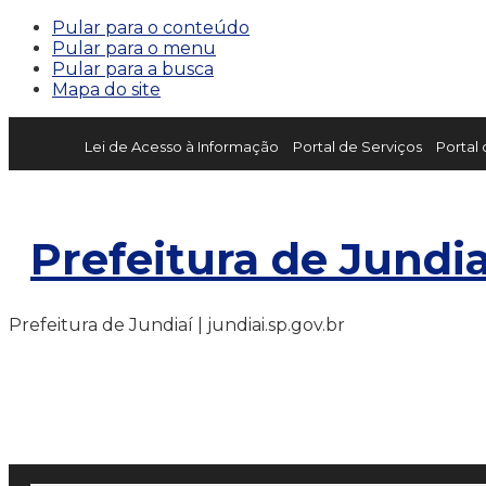
Pular para o conteúdo
Pular para o menu
Pular para a busca
Mapa do site
Lei de Acesso à Informação
Portal de Serviços
Portal
Prefeitura de Jundia
Prefeitura de Jundiaí | jundiai.sp.gov.br