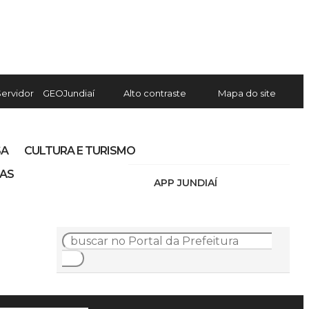
Servidor
GEOJundiaí
Alto contraste
Mapa do site
SA
CULTURA E TURISMO
IAS
APP JUNDIAÍ