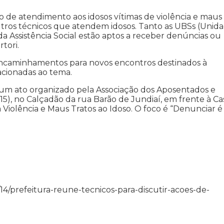
xo de atendimento aos idosos vítimas de violência e maus
utros técnicos que atendem idosos. Tanto as UBSs (Unid
a Assistência Social estão aptos a receber denúncias ou
rtori.
ncaminhamentos para novos encontros destinados à
acionadas ao tema.
 um ato organizado pela Associação dos Aposentados e
15), no Calçadão da rua Barão de Jundiaí, em frente à Ca
Violência e Maus Tratos ao Idoso. O foco é “Denunciar é
06/14/prefeitura-reune-tecnicos-para-discutir-acoes-de-