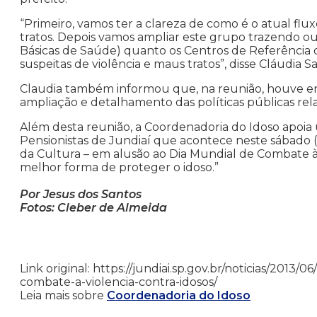
“Primeiro, vamos ter a clareza de como é o atual flu
tratos. Depois vamos ampliar este grupo trazendo o
Básicas de Saúde) quanto os Centros de Referência d
suspeitas de violência e maus tratos”, disse Cláudia Sa
Claudia também informou que, na reunião, houve e
ampliação e detalhamento das políticas públicas rel
Além desta reunião, a Coordenadoria do Idoso apoia
Pensionistas de Jundiaí que acontece neste sábado (
da Cultura – em alusão ao Dia Mundial de Combate à 
melhor forma de proteger o idoso.”
Por Jesus dos Santos
Fotos: Cleber de Almeida
Link original: https://jundiai.sp.gov.br/noticias/2013/
combate-a-violencia-contra-idosos/
Leia mais sobre
Coordenadoria do Idoso