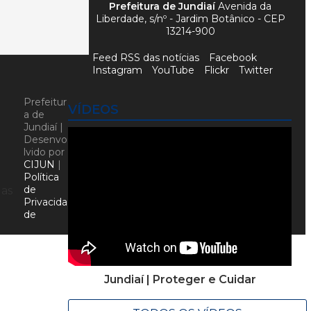
Prefeitura de Jundiaí
Avenida da
Liberdade, s/nº - Jardim Botânico - CEP
13214-900
Feed RSS das notícias
Facebook
Instagram
YouTube
Flickr
Twitter
Prefeitur
VÍDEOS
a de
Jundiaí |
Desenvo
lvido por
CIJUN
|
Política
de
das
Privacida
de
Jundiaí | Proteger e Cuidar