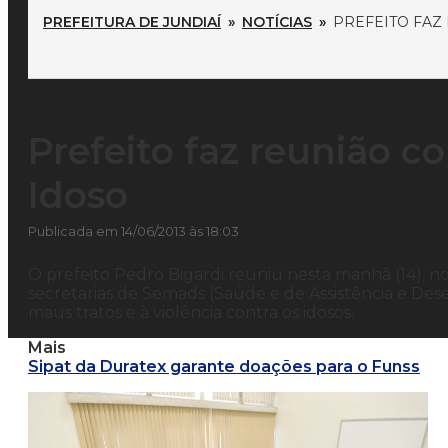
PREFEITURA DE JUNDIAÍ
»
NOTÍCIAS
»
PREFEITO FAZ
Prefeito faz reunião 
Idoso
Publicada em 14/06/2013 às 18:03
O prefeito Pedro Bigardi reuniu nesta manhã (14), n
secretarias de Semads (Saúde e de Assistência e Des
maus tratos e à violência contra os idosos.
Mais
Sipat da Duratex garante doações para o Funss