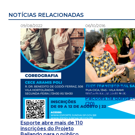
NOTÍCIAS RELACIONADAS
09/08/2022
06/10/2016
Idosos encenam
‘homenagem’ a Mar
Pacotes na quinta-f
(20)
Esporte abre mais de 110
inscrições do Projeto
Bailando para o público