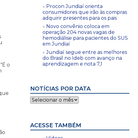
Procon Jundiaí orienta
consumidores que irão às compras
adquirir presentes para os pais
Novo convênio coloca em
operação 204 novas vagas de
s
hemodiálise para pacientes do SUS
u
em Jundiaí
e
Jundiaí segue entre as melhores
do Brasil no Ideb com avanço na
aprendizagem e nota 7,1
“É o
m
NOTÍCIAS POR DATA
 que
Notícias
por
data
ACESSE TAMBÉM
rão