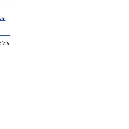
val
tícia