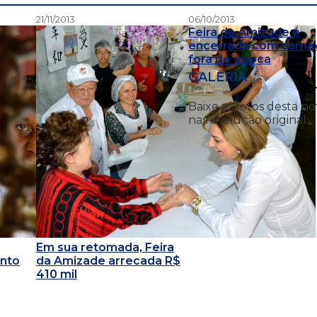
21/11/2013
06/10/2013
Feira da Amizade é
encerrada com carna
fora de época
GALERIA
Baixe as fotos desta no
na resolução original
Em sua retomada, Feira
ento
da Amizade arrecada R$
410 mil