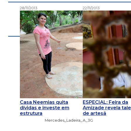
28/11/2013
22/11/2013
Casa Neemias quita
ESPECIAL: Feira da
dívidas e investe em
Amizade revela tal
estrutura
de artesã
Mercedes_Ladeira_A_3G