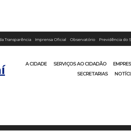
 da Transparência
Imprensa Oficial
Observatório
Previdência do 
A CIDADE
SERVIÇOS AO CIDADÃO
EMPRE
í
SECRETARIAS
NOTÍC