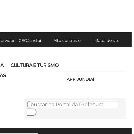
Servidor
GEOJundiaí
Alto contraste
Mapa do site
SA
CULTURA E TURISMO
IAS
APP JUNDIAÍ