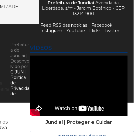
Prefeitura de Jundiaí
Avenida da
AMIZADE
Liberdade, s/nº - Jardim Botânico - CEP
13214-900
Feed RSS das notícias
Facebook
Instagram
YouTube
Flickr
Twitter
Prefeitur
VÍDEOS
a de
Jundiaí |
Desenvo
lvido por
CIJUN
|
Política
de
e
Privacida
eira
de
a os
Jundiaí | Proteger e Cuidar
Uva.
r