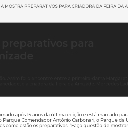
A MOSTRA PREPARATIVOS PARA CRIADORA DA FEIRA DA 
preparativos para
Amizade
o. Assim foi o encontro entre a primeira-dama Margaret
ariedade, e a criadora da Feira da Amizade, Mercedes Lad
tomado após 15 anos da última edição e está marcado par
, no Parque Comendador Antônio Carbonari, o Parque da 
des como estão os preparativos. “Faço questão de mostra