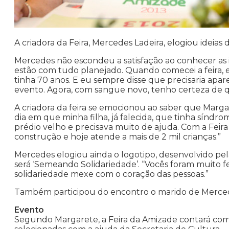
A criadora da Feira, Mercedes Ladeira, elogiou ideias
Mercedes não escondeu a satisfação ao conhecer as i
estão com tudo planejado. Quando comecei a feira, 
tinha 70 anos. E eu sempre disse que precisaria apa
evento. Agora, com sangue novo, tenho certeza de qu
A criadora da feira se emocionou ao saber que Marga
dia em que minha filha, já falecida, que tinha sín
prédio velho e precisava muito de ajuda. Com a Feira
construção e hoje atende a mais de 2 mil crianças.”
Mercedes elogiou ainda o logotipo, desenvolvido pela
será ‘Semeando Solidariedade’. “Vocês foram muito fel
solidariedade mexe com o coração das pessoas.”
Também participou do encontro o marido de Merced
Evento
Segundo Margarete, a Feira da Amizade contará com 