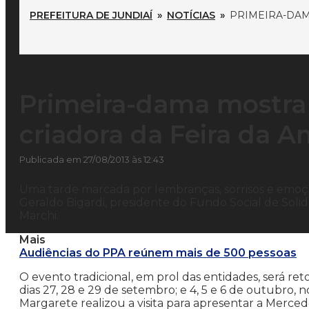
PREFEITURA DE JUNDIAÍ
»
NOTÍCIAS
»
PRIMEIRA-DAM
Primeira-dama mostra 
criadora da Feira da 
Publicada em 27/08/2013 às 12:43
Uma tarde marcada por lembranças, sorrisos e emoçã
Geraldo Bigardi, presidente do Fundo Social de Solid
Marchi.
Mais
Audiências do PPA reúnem mais de 500 pessoas
O evento tradicional, em prol das entidades, será re
dias 27, 28 e 29 de setembro; e 4, 5 e 6 de outubro
Margarete realizou a visita para apresentar a Merce