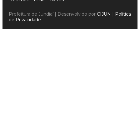
Prefeitura de Jundiaí | Desenvolvido por
CIJUN
|
Política
de Privacidade