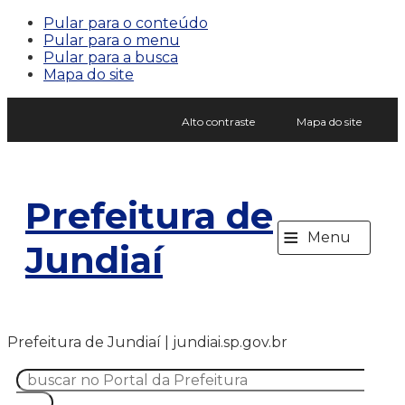
Pular para o conteúdo
Pular para o menu
Pular para a busca
Mapa do site
Alto contraste
Mapa do site
Prefeitura de
≡
Menu
Jundiaí
Prefeitura de Jundiaí | jundiai.sp.gov.br