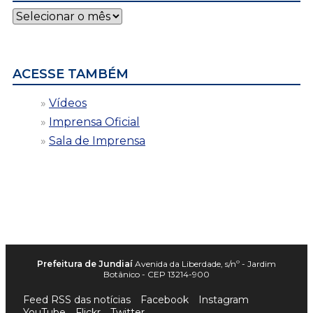
Notícias
por
data
ACESSE TAMBÉM
Vídeos
Imprensa Oficial
Sala de Imprensa
Prefeitura de Jundiaí
Avenida da Liberdade, s/nº - Jardim
Botânico - CEP 13214-900
Feed RSS das notícias
Facebook
Instagram
YouTube
Flickr
Twitter