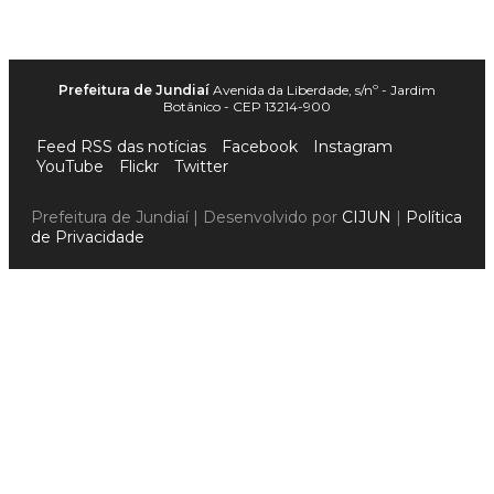
Prefeitura de Jundiaí
Avenida da Liberdade, s/nº - Jardim
Botânico - CEP 13214-900
Feed RSS das notícias
Facebook
Instagram
YouTube
Flickr
Twitter
Prefeitura de Jundiaí | Desenvolvido por
CIJUN
|
Política
de Privacidade