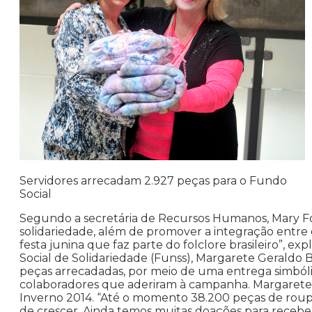
Servidores arrecadam 2.927 peças para o Fundo
Social
Segundo a secretária de Recursos Humanos, Mary Forn
solidariedade, além de promover a integração entr
festa junina que faz parte do folclore brasileiro”, ex
Social de Solidariedade (Funss), Margarete Geraldo B
peças arrecadadas, por meio de uma entrega simbólic
colaboradores que aderiram à campanha. Margarete
Inverno 2014. “Até o momento 38.200 peças de roup
de crescer. Ainda temos muitas doações para receb