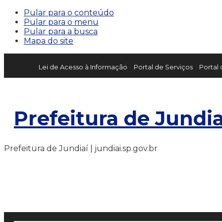
Pular para o conteúdo
Pular para o menu
Pular para a busca
Mapa do site
Lei de Acesso à Informação
Portal de Serviços
Portal
Prefeitura de Jundia
Prefeitura de Jundiaí | jundiai.sp.gov.br