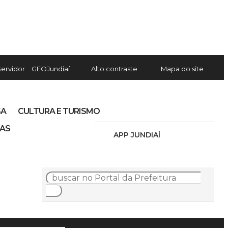
Servidor
GEOJundiaí
Alto contraste
Mapa do site
SA
CULTURA E TURISMO
IAS
APP JUNDIAÍ