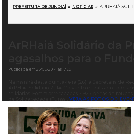
PREFEITURA DE JUNDIAÍ
»
NOTÍCIAS
»
ARRHAIÁ SOLI
ArRHaiá Solidário da P
agasalhos para o Fund
Publicada em 26/06/2014 às 17:25
Na manhã desta quinta-feira (26), a Secretaria de R
ArRHaiá Solidário 2014. O evento é realizado todo a
solidários. Foram arrecadadas 2.927 peças de roupa
de Solidariedade (Funss).
VEJA AS FOTOS DO EVE