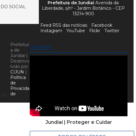
Prefeitura de Jundiaí
Avenida da
NDO SOCIAL
Liberdade, s/nº - Jardim Botânico - CEP
13214-900
Feed RSS das notícias
Facebook
Instagram
YouTube
Flickr
Twitter
Prefeitur
VÍDEOS
a de
Jundiaí |
Desenvo
lvido por
CIJUN
|
Política
de
Privacida
de
ial
Jundiaí | Proteger e Cuidar