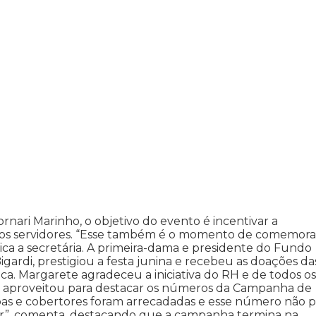
ari Marinho, o objetivo do evento é incentivar a
e os servidores. “Esse também é o momento de comemora
plica a secretária. A primeira-dama e presidente do Fundo
igardi, prestigiou a festa junina e recebeu as doações da
a. Margarete agradeceu a iniciativa do RH e de todos os
 aproveitou para destacar os números da Campanha de
as e cobertores foram arrecadadas e esse número não p
er”, comenta, destacando que a campanha termina na