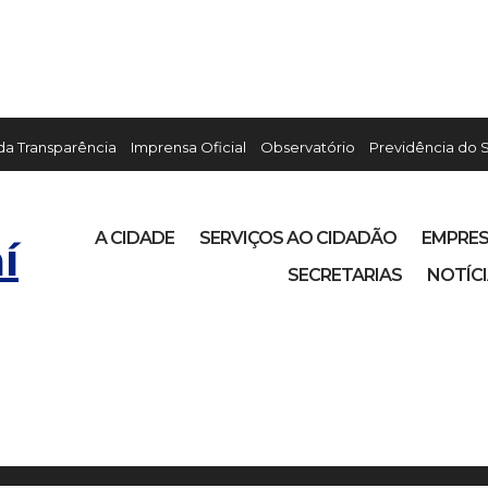
 da Transparência
Imprensa Oficial
Observatório
Previdência do 
A CIDADE
SERVIÇOS AO CIDADÃO
EMPRE
í
SECRETARIAS
NOTÍC