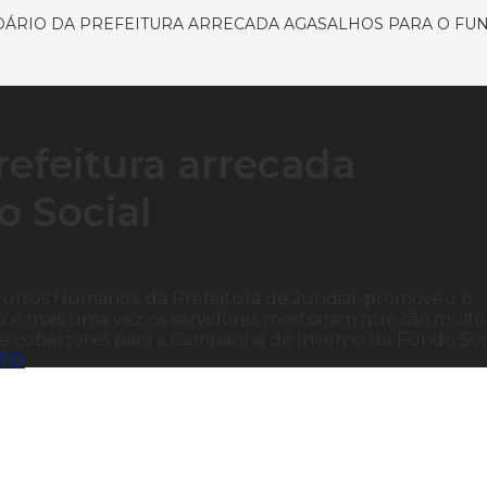
DÁRIO DA PREFEITURA ARRECADA AGASALHOS PARA O FU
refeitura arrecada
o Social
ecursos Humanos, da Prefeitura de Jundiaí, promoveu o
no e mais uma vez os servidores mostraram que são muito
s e cobertores para a Campanha de Inverno do Fundo Soc
NTO