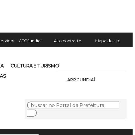
Servidor
GEOJundiaí
Alto contraste
Mapa do site
SA
CULTURA E TURISMO
IAS
APP JUNDIAÍ