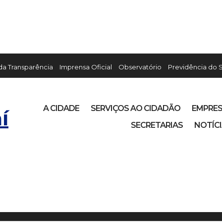
 da Transparência
Imprensa Oficial
Observatório
Previdência do 
A CIDADE
SERVIÇOS AO CIDADÃO
EMPRE
í
SECRETARIAS
NOTÍC