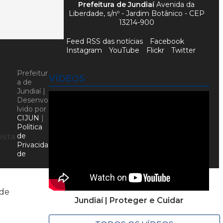
Prefeitura de Jundiaí
Avenida da
Liberdade, s/nº - Jardim Botânico - CEP
13214-900
Feed RSS das notícias
Facebook
Instagram
YouTube
Flickr
Twitter
Prefeitur
VÍDEOS
a de
Jundiaí |
Desenvo
lvido por
CIJUN
|
Política
de
esta
Privacida
de
 de
Jundiaí | Proteger e Cuidar