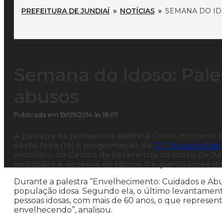
PREFEITURA DE JUNDIAÍ
»
NOTÍCIAS
»
SEMANA DO ID
Semana do Idoso: Pale
abusos
Publicada em 19/09/2014 às 18:07
A palestra da professora Beltrina Côrte, do curso
sexta-feira (19) à programação da
17ª Semana Muni
encontro, no Centro de Referência do Idoso de Jund
entidades e dezenas de idosos frequentadores do 
Durante a palestra “Envelhecimento: Cuidados e Abu
população idosa. Segundo ela, o último levantament
pessoas idosas, com mais de 60 anos, o que represe
envelhecendo”, analisou.