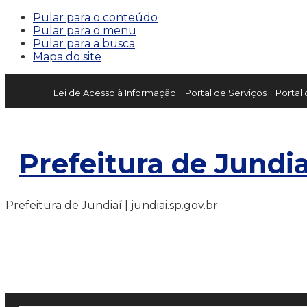
Pular para o conteúdo
Pular para o menu
Pular para a busca
Mapa do site
Lei de Acesso à Informação
Portal de Serviços
Portal
Prefeitura de Jundia
Prefeitura de Jundiaí | jundiai.sp.gov.br