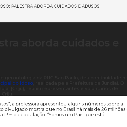
OSO: PALESTRA ABORDA CUIDADOS E ABUSOS
stra aborda cuidados e
 de gerontologia da PUC São Paulo, deu continuidade n
cipal do Idoso
, realizada pela Prefeitura de Jundiaí. O
iaí (Criju), reuniu representantes e voluntários de
Criju.
sos”, a professora apresentou alguns números sobre a
o divulgado mostra que no Brasil há mais de 26 milhões
nta 13% da população. “Somos um País que está