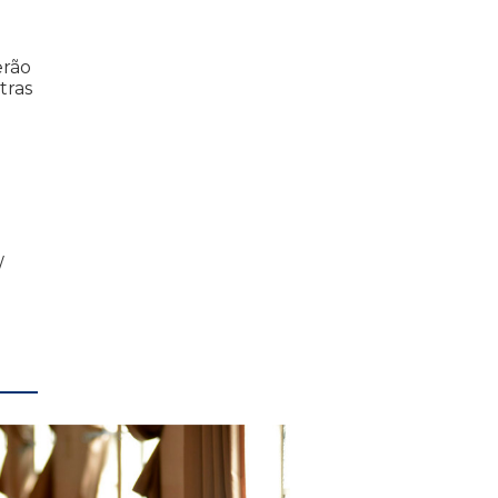
erão
tras
/