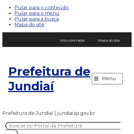
Pular para o conteúdo
Pular para o menu
Pular para a busca
Mapa do site
Alto contraste
Mapa do site
Prefeitura de
≡
Menu
Jundiaí
Prefeitura de Jundiaí | jundiai.sp.gov.br