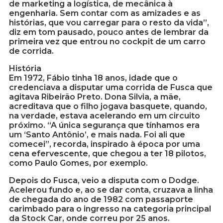
de marketing a logística, de mecânica à
engenharia. Sem contar com as amizades e as
histórias, que vou carregar para o resto da vida”,
diz em tom pausado, pouco antes de lembrar da
primeira vez que entrou no cockpit de um carro
de corrida.
História
Em 1972, Fábio tinha 18 anos, idade que o
credenciava a disputar uma corrida de Fusca que
agitava Ribeirão Preto. Dona Silvia, a mãe,
acreditava que o filho jogava basquete, quando,
na verdade, estava acelerando em um circuito
próximo. “A única segurança que tínhamos era
um ‘Santo Antônio’, e mais nada. Foi ali que
comecei”, recorda, inspirado à época por uma
cena efervescente, que chegou a ter 18 pilotos,
como Paulo Gomes, por exemplo.
Depois do Fusca, veio a disputa com o Dodge.
Acelerou fundo e, ao se dar conta, cruzava a linha
de chegada do ano de 1982 com passaporte
carimbado para o ingresso na categoria principal
da Stock Car, onde correu por 25 anos.