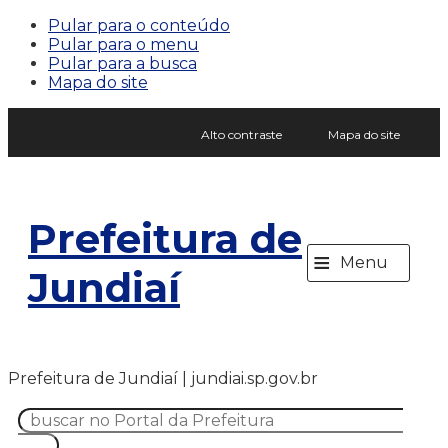
Pular para o conteúdo
Pular para o menu
Pular para a busca
Mapa do site
Alto contraste
Mapa do site
Prefeitura de
≡
Menu
Jundiaí
Prefeitura de Jundiaí | jundiai.sp.gov.br