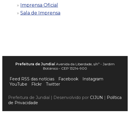
Imprensa Oficial
Sala de Imprensa
Prefeitura de Jundiaí
Avenida da Liberdade, s/nº - Jardim
Botânico - CEP 13214-900
Feed RSS das notícias
Facebook
Instagram
YouTube
Flickr
Twitter
Prefeitura de Jundiaí | Desenvolvido por
CIJUN
|
Política
de Privacidade