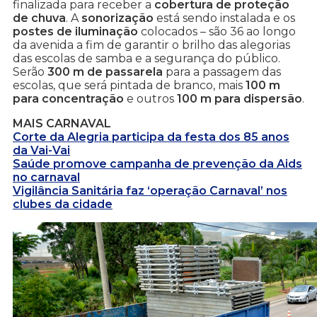
finalizada para receber a
cobertura de proteção
de chuva
. A
sonorização
está sendo instalada e os
postes de iluminação
colocados – são 36 ao longo
da avenida a fim de garantir o brilho das alegorias
das escolas de samba e a segurança do público.
Serão
300 m de passarela
para a passagem das
escolas, que será pintada de branco, mais
100 m
para concentração
e outros
100 m para dispersão
.
MAIS CARNAVAL
Corte da Alegria participa da festa dos 85 anos
da Vai-Vai
Saúde promove campanha de prevenção da Aids
no carnaval
Vigilância Sanitária faz ‘operação Carnaval’ nos
clubes da cidade