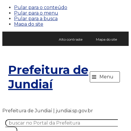
Pular para o conteúdo
Pular para o menu
Pular para a busca
Mapa do site
Alto contraste
Mapa do site
Prefeitura de
≡
Menu
Jundiaí
Prefeitura de Jundiaí | jundiai.sp.gov.br