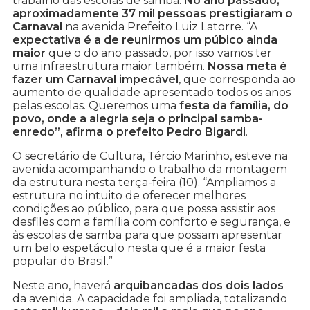
trabalho das escolas de samba.
No ano passado,
aproximadamente 37 mil pessoas prestigiaram o
Carnaval
na avenida Prefeito Luiz Latorre. “A
expectativa é a de reunirmos um púbico ainda
maior
que o do ano passado, por isso vamos ter
uma infraestrutura maior também.
Nossa meta é
fazer um Carnaval impecável
, que corresponda ao
aumento de qualidade apresentado todos os anos
pelas escolas. Queremos uma
festa da família, do
povo, onde a alegria seja o principal samba-
enredo”, afirma o prefeito Pedro Bigardi
.
O secretário de Cultura, Tércio Marinho, esteve na
avenida acompanhando o trabalho da montagem
da estrutura nesta terça-feira (10). “Ampliamos a
estrutura no intuito de oferecer melhores
condições ao público, para que possa assistir aos
desfiles com a família com conforto e segurança, e
às escolas de samba para que possam apresentar
um belo espetáculo nesta que é a maior festa
popular do Brasil.”
Neste ano, haverá
arquibancadas dos dois lados
da avenida. A capacidade foi ampliada, totalizando