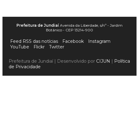
Prefeitura de Jundiaí
Avenida da Liberdade, s/nº - Jardim
Botânico - CEP 13214-900
Feed RSS das notícias
Facebook
Instagram
YouTube
Flickr
Twitter
Prefeitura de Jundiaí | Desenvolvido por
CIJUN
|
Política
de Privacidade