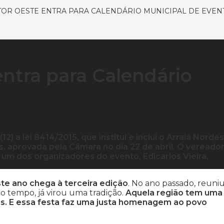
TOR OESTE ENTRA PARA CALENDÁRIO MUNICIPAL DE EVEN
entra para Calendário
2) a lei 8414/2015, que institui e inclui o Arraiá Norde
, aprovada pela Câmara no dia 22 de abril. O vereado
 e um dos organizadores do evento, Edicarlos Vieira,
ste ano chega à terceira edição
. No ano passado, reuni
co tempo, já virou uma tradição.
Aquela região tem uma
es. E essa festa faz uma justa homenagem ao povo