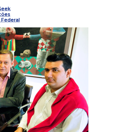
Geek
ações
o Federal