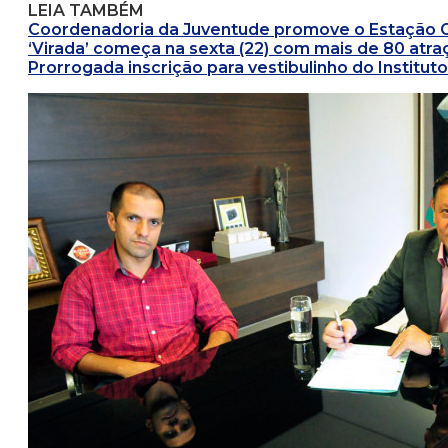
LEIA TAMBÉM
Coordenadoria da Juventude promove o Estação 
‘Virada’ começa na sexta (22) com mais de 80 atr
Prorrogada inscrição para vestibulinho do Institut