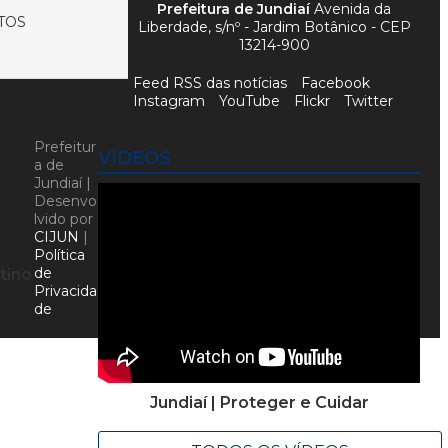
Prefeitura de Jundiaí
Avenida da
TOS
Liberdade, s/nº - Jardim Botânico - CEP
13214-900
Feed RSS das notícias
Facebook
Instagram
YouTube
Flickr
Twitter
Prefeitur
VÍDEOS
a de
Jundiaí |
Desenvo
lvido por
CIJUN
|
Política
de
stino
Privacida
r
de
u
Jundiaí | Proteger e Cuidar