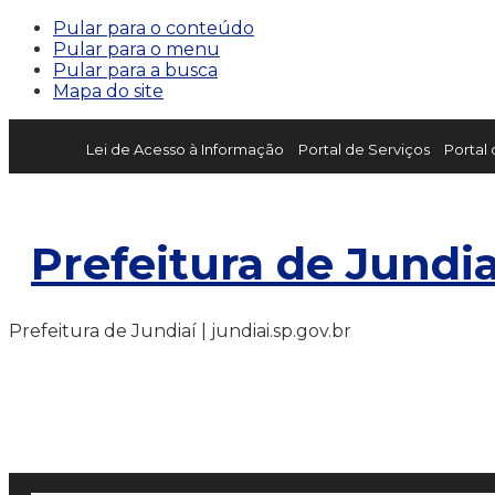
Pular para o conteúdo
Pular para o menu
Pular para a busca
Mapa do site
Lei de Acesso à Informação
Portal de Serviços
Portal
Prefeitura de Jundia
Prefeitura de Jundiaí | jundiai.sp.gov.br