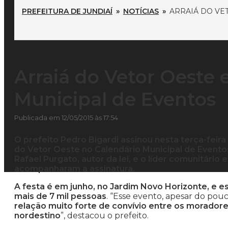
PREFEITURA DE JUNDIAÍ
»
NOTÍCIAS
»
ARRAIÁ DO VE
Arraiá do Vetor Oeste 
Municipal de Eventos
Publicada em 12/05/2015 às 17:54
O prefeito Pedro Bigardi assinou nesta terça-feira (1
do Vetor Oeste no Calendário Municipal de Eventos
Rafael Purgato, autor da lei, e o líder comunitário
acompanharam a assinatura.
A festa é em junho, no Jardim Novo Horizonte, e e
mais de 7 mil pessoas
. “Esse evento, apesar do pou
relação muito forte de convívio entre os morador
nordestino
”, destacou o prefeito.