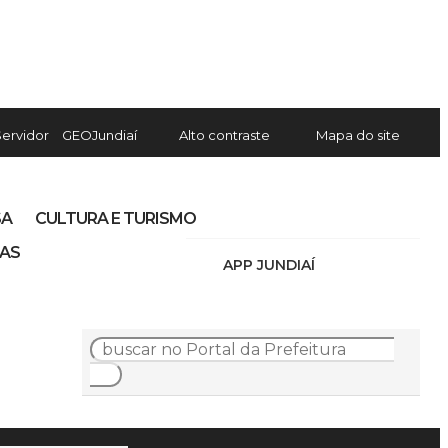
Servidor
GEOJundiaí
Alto contraste
Mapa do site
SA
CULTURA E TURISMO
IAS
APP JUNDIAÍ