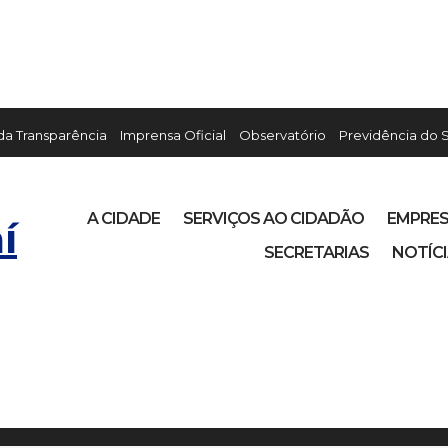
 da Transparência
Imprensa Oficial
Observatório
Previdência do 
A CIDADE
SERVIÇOS AO CIDADÃO
EMPRE
í
SECRETARIAS
NOTÍC