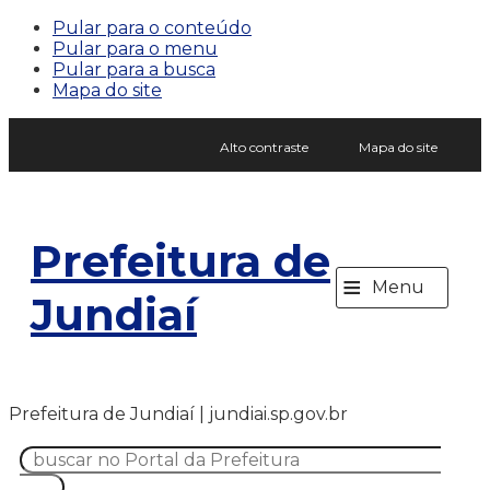
Pular para o conteúdo
Pular para o menu
Pular para a busca
Mapa do site
Alto contraste
Mapa do site
Prefeitura de
≡
Menu
Jundiaí
Prefeitura de Jundiaí | jundiai.sp.gov.br