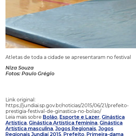
Atletas de toda a cidade se apresentaram no festival
Niza Souza
Fotos: Paulo Grégio
Link original:
https://jundiai.sp.gov.br/noticias/2015/06/21/prefeito-
prestigia-festival-de-ginastica-no-bolao/
Leia mais sobre
Bolão
,
Esporte e Lazer
,
Ginástica
Artística
,
Ginástica Artística feminina
,
Ginástica
Artística masculina
,
Jogos Regionais
,
Jogos
Regionais Jundiaí 2015
,
Prefeito
,
Primeira-dama