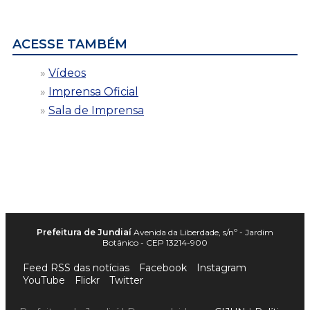
data
ACESSE TAMBÉM
Vídeos
Imprensa Oficial
Sala de Imprensa
Prefeitura de Jundiaí
Avenida da Liberdade, s/nº - Jardim
Botânico - CEP 13214-900
Feed RSS das notícias
Facebook
Instagram
YouTube
Flickr
Twitter