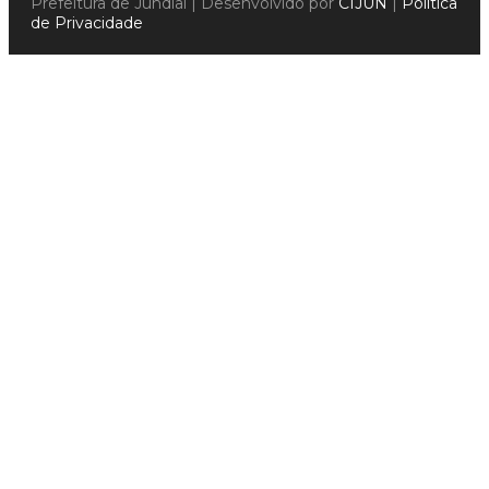
Prefeitura de Jundiaí | Desenvolvido por
CIJUN
|
Política
de Privacidade