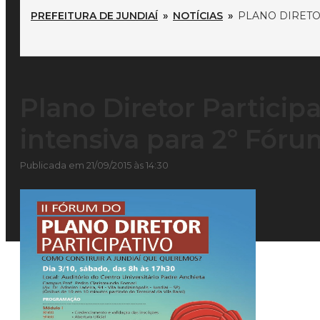
PREFEITURA DE JUNDIAÍ
»
NOTÍCIAS
»
PLANO DIRETO
Plano Diretor Particip
intensiva para 2º Fóru
Publicada em 21/09/2015 às 14:30