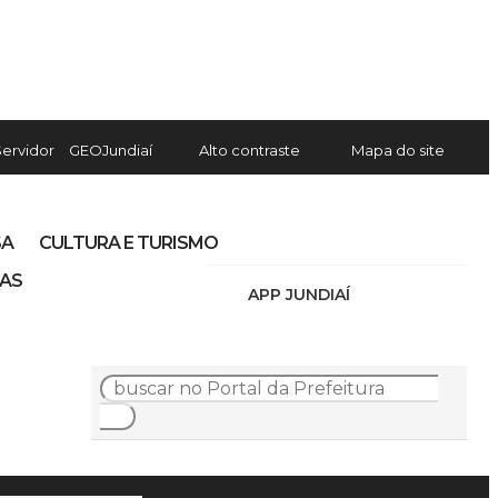
Servidor
GEOJundiaí
Alto contraste
Mapa do site
SA
CULTURA E TURISMO
IAS
APP JUNDIAÍ