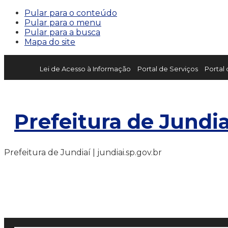
Pular para o conteúdo
Pular para o menu
Pular para a busca
Mapa do site
Lei de Acesso à Informação
Portal de Serviços
Portal
Prefeitura de Jundia
Prefeitura de Jundiaí | jundiai.sp.gov.br