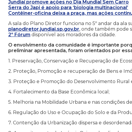
Jundiaí promove ações no Dia Mundial Sem Carro
Serra do Japi é apoio para ‘biologia multinacional’
Contêiner-oficina deixa a praça, mas ações conti
A sala do Plano Diretor funciona no 5º andar da ala s
planodiretor.jundiai.sp.gov.br
, onde também pode se
2º Fórum
disponível aos moradores da cidade.
O envolvimento da comunidade é importante porque
preliminar apresentada, foram orientados por essa
1. Preservação, Conservação e Recuperação de Ecossi
2. Proteção, Promoção e recuperação de Bens e Imóveis
3. Proteção e Promoção do Desenvolvimento Rural 
4. Fortalecimento da Base Econômica local;
5. Melhoria na Mobilidade Urbana e nas condições de 
6. Regulação do Uso e Ocupação do Solo e da Produç
7. Contenção da Urbanização dispersa e desordenad