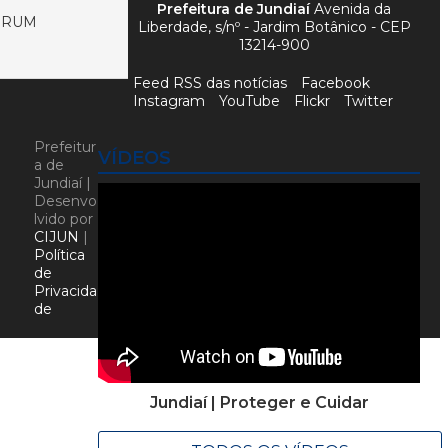
Prefeitura de Jundiaí
Avenida da
FÓRUM
Liberdade, s/nº - Jardim Botânico - CEP
13214-900
Feed RSS das notícias
Facebook
Instagram
YouTube
Flickr
Twitter
Prefeitur
VÍDEOS
a de
Jundiaí |
Desenvo
lvido por
CIJUN
|
Política
de
Privacida
de
Jundiaí | Proteger e Cuidar