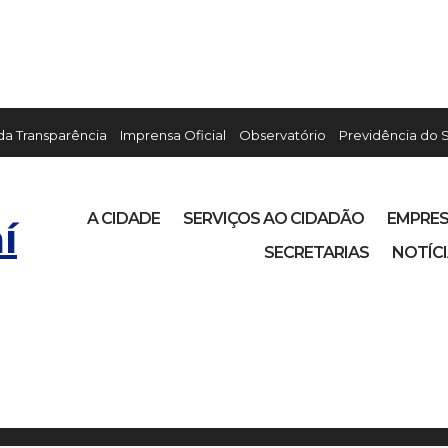
 da Transparência
Imprensa Oficial
Observatório
Previdência do 
A CIDADE
SERVIÇOS AO CIDADÃO
EMPRE
í
SECRETARIAS
NOTÍC