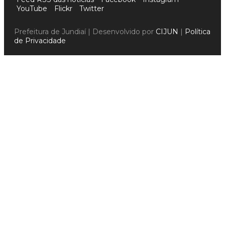
YouTube
Flickr
Twitter
Prefeitura de Jundiaí | Desenvolvido por
CIJUN
|
Política
de Privacidade