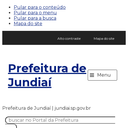
Pular para o conteúdo
Pular para o menu
Pular para a busca
Mapa do site
Alto contraste
Mapa do site
Prefeitura de
≡
Menu
Jundiaí
Prefeitura de Jundiaí | jundiai.sp.gov.br