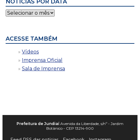
NOTÍCIAS POR DATA
Notícias
por
data
ACESSE TAMBÉM
Vídeos
Imprensa Oficial
Sala de Imprensa
Prefeitura de Jundiaí
Avenida da Liberdade, s/nº - Jardim
Botânico - CEP 13214-900
Feed RSS das notícias
Facebook
Instagram