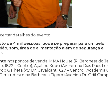
acertar detalhes do evento
isto de 4 mil pessoas, pode se preparar para um belo
elão, som, área de alimentação além de segurança e
r
.
nte
nos pontos de venda: MMA House (R. Baronesa do Ja
ho, 1822 – Centro); Açaí no Kopu (Av. Fernão Dias Paes Le
do Galheta (Av. Dr. Cavalcanti, 627 – Centro); Academia 
 Gertrudes) e na Barbearia Fígaro (Avenida Dr. Odil Cam
.