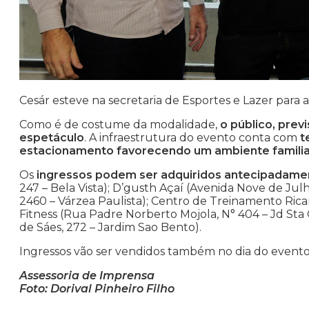
Cesár esteve na secretaria de Esportes e Lazer para 
Como é de costume da modalidade,
o público, prev
espetáculo
. A infraestrutura do evento conta com
t
estacionamento favorecendo um ambiente familia
Os
ingressos podem ser adquiridos antecipadame
247 – Bela Vista); D’gusth Açaí (Avenida Nove de Jul
2460 – Várzea Paulista); Centro de Treinamento Ricar
Fitness (Rua Padre Norberto Mojola, N° 404 – Jd Sta
de Sáes, 272 – Jardim Sao Bento).
Ingressos vão ser vendidos também no dia do evento
Assessoria de Imprensa
Foto: Dorival Pinheiro Filho