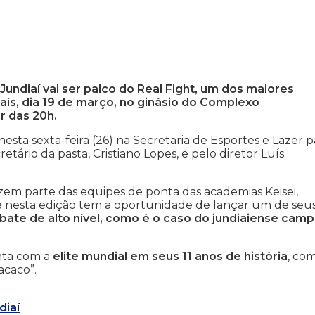
Jundiaí vai ser palco do Real Fight, um dos maiores
ís, dia 19 de março, no ginásio do Complexo
ir das 20h.
esta sexta-feira (26) na Secretaria de Esportes e Lazer p
etário da pasta, Cristiano Lopes, e pelo diretor Luís
zem parte das equipes de ponta das academias Keisei,
e nesta edição tem a oportunidade de lançar um de seu
ate de alto nível, como é o caso do jundiaiense cam
nta com a
elite mundial em seus 11 anos de história
, co
acaco”.
diaí