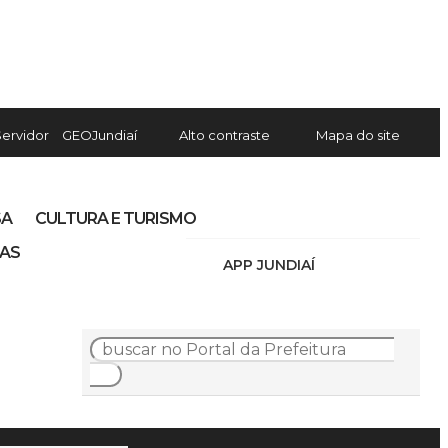
Servidor
GEOJundiaí
Alto contraste
Mapa do site
SA
CULTURA E TURISMO
IAS
APP JUNDIAÍ