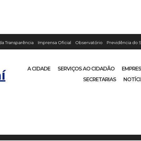
 da Transparência
Imprensa Oficial
Observatório
Previdência do 
A CIDADE
SERVIÇOS AO CIDADÃO
EMPRE
í
SECRETARIAS
NOTÍC