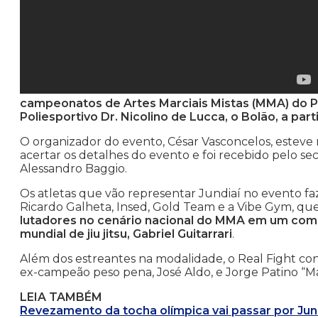
campeonatos de Artes Marciais Mistas (MMA) do Pa
Poliesportivo Dr. Nicolino de Lucca, o Bolão, a part
O organizador do evento, César Vasconcelos, esteve n
acertar os detalhes do evento e foi recebido pelo secr
Alessandro Baggio.
Os atletas que vão representar Jundiaí no evento fa
Ricardo Galheta, Insed, Gold Team e a Vibe Gym, qu
lutadores no cenário nacional do MMA em um comb
mundial de jiu jitsu, Gabriel Guitarrari
.
Além dos estreantes na modalidade, o Real Fight co
ex-campeão peso pena, José Aldo, e Jorge Patino “M
LEIA TAMBÉM
Revezamento da tocha olímpica vai passar por Jun