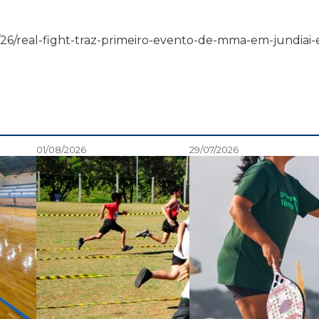
6/02/26/real-fight-traz-primeiro-evento-de-mma-em-jundiai
01/08/2026
29/07/2026