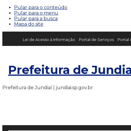
Pular para o conteúdo
Pular para o menu
Pular para a busca
Mapa do site
Lei de Acesso à Informação
Portal de Serviços
Portal
Prefeitura de Jundia
Prefeitura de Jundiaí | jundiai.sp.gov.br