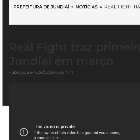
PREFEITURA DE JUNDIAÍ
»
NOTÍCIAS
»
REAL FIGHT T
Real Fight traz prime
Jundiaí em março
Publicada em 26/02/2016 às 17:41