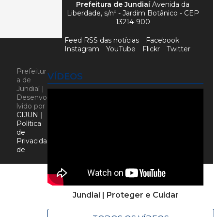
Prefeitura de Jundiaí
Avenida da
Liberdade, s/nº - Jardim Botânico - CEP
13214-900
Feed RSS das notícias
Facebook
Instagram
YouTube
Flickr
Twitter
Prefeitur
VÍDEOS
a de
Jundiaí |
Desenvo
lvido por
CIJUN
|
Política
de
Privacida
de
Jundiaí | Proteger e Cuidar