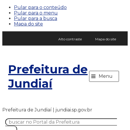
Pular para o conteúdo
Pular para o menu
Pular para a busca
Mapa do site
Alto contraste
Mapa do site
Prefeitura de
≡
Menu
Jundiaí
Prefeitura de Jundiaí | jundiai.sp.gov.br