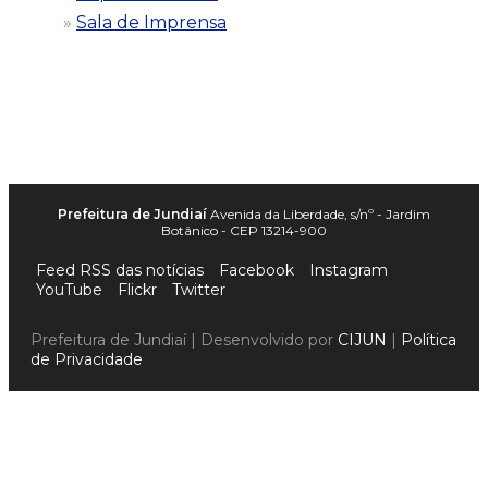
Sala de Imprensa
Prefeitura de Jundiaí
Avenida da Liberdade, s/nº - Jardim
Botânico - CEP 13214-900
Feed RSS das notícias
Facebook
Instagram
YouTube
Flickr
Twitter
Prefeitura de Jundiaí | Desenvolvido por
CIJUN
|
Política
de Privacidade