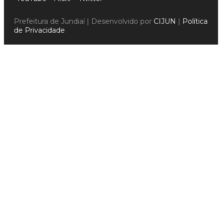
Prefeitura de Jundiaí | Desenvolvido por
CIJUN
|
Política
de Privacidade