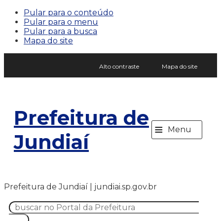
Pular para o conteúdo
Pular para o menu
Pular para a busca
Mapa do site
Alto contraste
Mapa do site
Prefeitura de
≡
Menu
Jundiaí
Prefeitura de Jundiaí | jundiai.sp.gov.br