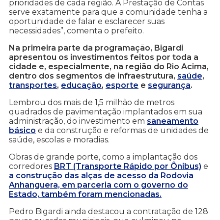
prioridades de cada região. A Prestação de Contas
serve exatamente para que a comunidade tenha a
oportunidade de falar e esclarecer suas
necessidades”, comenta o prefeito.
Na primeira parte da programação, Bigardi
apresentou os investimentos feitos por toda a
cidade e, especialmente, na região do Rio Acima,
dentro dos segmentos de infraestrutura,
saúde
,
transportes
,
educação
,
esporte
e
segurança
.
Lembrou dos mais de 1,5 milhão de metros
quadrados de pavimentação implantados em sua
administração, do investimento em
saneamento
básico
e da construção e reformas de unidades de
saúde, escolas e moradias.
Obras de grande porte, como a implantação dos
corredores
BRT (Transporte Rápido por Ônibus)
e
a construção das alças de acesso da Rodovia
Anhanguera, em parceria com o governo do
Estado, também foram mencionadas.
Pedro Bigardi ainda destacou a contratação de 128