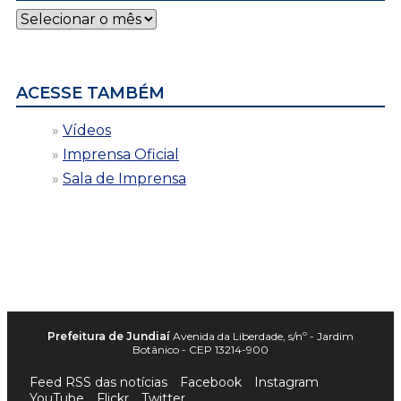
Notícias
por
data
ACESSE TAMBÉM
Vídeos
Imprensa Oficial
Sala de Imprensa
Prefeitura de Jundiaí
Avenida da Liberdade, s/nº - Jardim
Botânico - CEP 13214-900
Feed RSS das notícias
Facebook
Instagram
YouTube
Flickr
Twitter