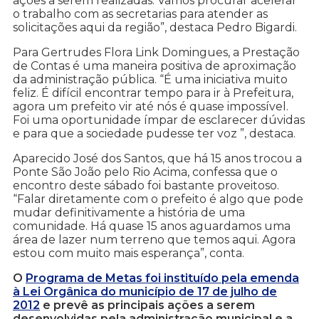
ações a serem realizadas. Vamos procurar acelerar
o trabalho com as secretarias para atender as
solicitações aqui da região”, destaca Pedro Bigardi.
Para Gertrudes Flora Link Domingues, a Prestação
de Contas é uma maneira positiva de aproximação
da administração pública. “É uma iniciativa muito
feliz. É difícil encontrar tempo para ir à Prefeitura,
agora um prefeito vir até nós é quase impossível.
Foi uma oportunidade ímpar de esclarecer dúvidas
e para que a sociedade pudesse ter voz ”, destaca.
Aparecido José dos Santos, que há 15 anos trocou a
Ponte São João pelo Rio Acima, confessa que o
encontro deste sábado foi bastante proveitoso.
“Falar diretamente com o prefeito é algo que pode
mudar definitivamente a história de uma
comunidade. Há quase 15 anos aguardamos uma
área de lazer num terreno que temos aqui. Agora
estou com muito mais esperança”, conta.
O
Programa de Metas foi instituído pela emenda
à Lei Orgânica do município de 17 de julho de
2012
e prevê as principais ações a serem
desenvolvidas pela administração municipal e a